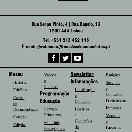
Rua Serpa Pinto, 4 | Rua Capelo, 13
1200-444 Lisboa
Tel. +351 213 432 148
E-mail: geral.mnac@museusemonumentos.pt
Museu
Vídeos
Newsletter
Estágios
e
História
Informações
Serviços
Podcasts
e
Localização
Edifício
Programação
Contactos
e
Centro
Profissionais
Contactos
Educação
de
Imprensa
Serviço
Horários
Documentação
Educativo
e
Mecenas
Coleção
Condições
e
Materiais
Edições
de
Parcerias
Pedagógicos