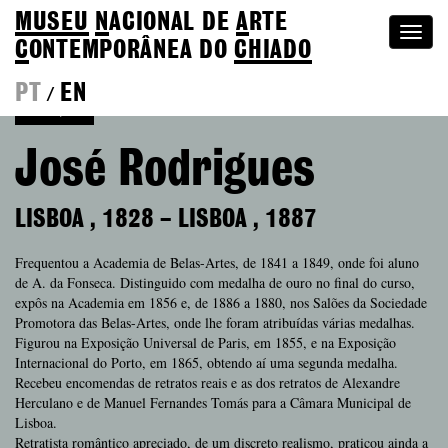
MUSEU
N
ACIONAL
DE
A
RTE
Togg
C
ONTEMPORÂNEA DO
CHIADO
navi
PT
EN
/
Coleção
José Rodrigues
LISBOA
,
1828
–
LISBOA
,
1887
Frequentou a Academia de Belas-Artes, de 1841 a 1849, onde foi aluno
de A. da Fonseca. Distinguido com medalha de ouro no final do curso,
expôs na Academia em 1856 e, de 1886 a 1880, nos Salões da Sociedade
Promotora das Belas-Artes, onde lhe foram atribuídas várias medalhas.
Figurou na Exposição Universal de Paris, em 1855, e na Exposição
Internacional do Porto, em 1865, obtendo aí uma segunda medalha.
Recebeu encomendas de retratos reais e as dos retratos de Alexandre
Herculano e de Manuel Fernandes Tomás para a Câmara Municipal de
Lisboa.
Retratista romântico apreciado, de um discreto realismo, praticou ainda a