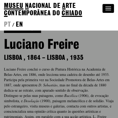
MUSEU
N
ACIONAL
DE
A
RTE
Togg
C
ONTEMPORÂNEA DO
CHIADO
navi
PT
EN
/
Voltar à Coleção
Luciano Freire
LISBOA
,
1864
–
LISBOA
,
1935
Luciano Freire conclui o curso de Pintura Histórica na Academia de
Belas-Artes, em 1886, onde lecciona uma cadeira de desenho até 1933.
Participa pela primeira vez na Sociedade Promotora de Belas-Artes em
1887, onde apresentou
D. Sebastião
, mas no final da década de 1880
dedica-se ao retrato, com apurado sentido de observação.
Distingue-se pelas suas paisagens, como
Bucólica
(1906), de evocação
simbolista, e
Desolação
(1900), paisagem melancólica e de solidão. Viaja
pelo estrangeiro, visita museus e galerias, contacta com outros artistas, e
consciencializa uma opinião crítica quanto às questões artísticas e
patrimoniais. Assim, em paralelo com a sua acção artística, L. Freire