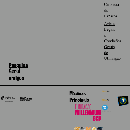
Cedência
de
Espaços
Avisos
Legais
e
Condições
Gerais
de
Utilização
Pesquisa
Geral
amigos
Mecenas
Principais