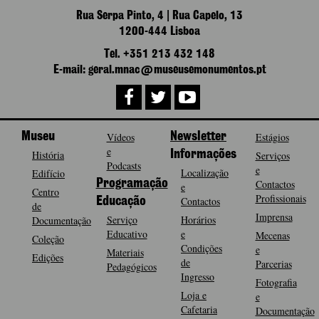
Rua Serpa Pinto, 4 | Rua Capelo, 13
1200-444 Lisboa
Tel. +351 213 432 148
E-mail: geral.mnac@museusemonumentos.pt
Museu
Vídeos
Newsletter
Estágios
e
História
Informações
Serviços
Podcasts
e
Localização
Edifício
Programação
Contactos
e
Centro
Profissionais
Contactos
Educação
de
Imprensa
Serviço
Horários
Documentação
Educativo
e
Mecenas
Coleção
Condições
e
Materiais
Edições
de
Parcerias
Pedagógicos
Ingresso
Fotografia
Loja e
e
Cafetaria
Documentação