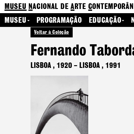
MUSEU
N
ACIONAL
DE
A
RTE
C
ONTEMPORÂN
MUSEU
PROGRAMAÇÃO
EDUCAÇÃO
Voltar à Coleção
Fernando Tabord
LISBOA
,
1920
–
LISBOA
,
1991