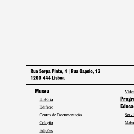
Rua Serpa Pinto, 4 | Rua Capelo, 13
1200-444 Lisboa
Museu
Vídeo
História
Progr
Edifício
Educa
Servi
Centro de Documentação
Mater
Coleção
Edições