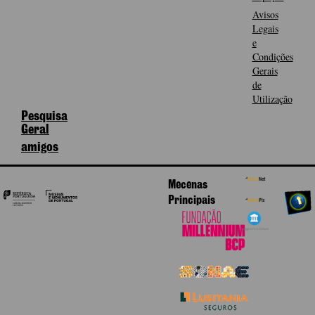
Avisos
Legais
e
Condições
Gerais
de
Utilização
Pesquisa
Geral
amigos
Mecenas
Principais