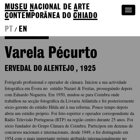
MUSEU
N
ACIONAL
DE
A
RTE
Togg
C
ONTEMPORÂNEA DO
CHIADO
navi
PT
EN
/
Voltar à Coleção
Varela Pécurto
ERVEDAL DO ALENTEJO
,
1925
Fotógrafo profissional e operador de câmara. Iniciou a sua actividade
fotográfica em Évora no estúdio Nazaré & Freitas, prosseguindo depois
com Eduardo Nogueira. Em 1950, mudou-se para Coimbra onde
trabalhou na secção fotográfica da Livraria Atlântida e foi posteriormente
sócio-gerente do estúdio Hilda até à sua reforma. Pouco tempo depois
abriu um estúdio próprio. Foi foto-repórter e operador correspondente da
Rádio Televisão Portuguesa (RTP) na região centro durante 25 anos. Foi
sócio fundador do Grupo Câmara de Coimbra. Participou em dezenas de
concursos nacionais e internacionais, desde 1949, e foi distinguido em
1954 com o mais importante prémio atribuído internacionalmente no