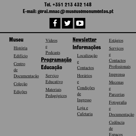
Tel. +351 213 432 148
E-mail: geral.mnac@museusemonumentos.pt
Museu
Vídeos
Newsletter
Estágios
e
História
Informações
Serviços
Podcasts
e
Localização
Edifício
Programação
Contactos
e
Centro
Profissionais
Contactos
Educação
de
Imprensa
Serviço
Horários
Documentação
Educativo
e
Mecenas
Coleção
Condições
e
Materiais
Edições
de
Parcerias
Pedagógicos
Ingresso
Fotografia
Loja e
e
Cafetaria
Documentação
Cedência
de
Espaços