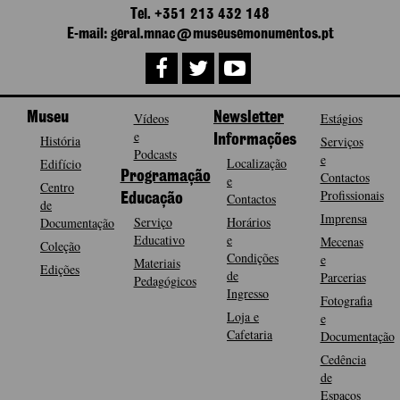
Tel. +351 213 432 148
E-mail: geral.mnac@museusemonumentos.pt
Museu
Vídeos
Newsletter
Estágios
e
História
Informações
Serviços
Podcasts
e
Localização
Edifício
Programação
Contactos
e
Centro
Profissionais
Contactos
Educação
de
Imprensa
Serviço
Horários
Documentação
Educativo
e
Mecenas
Coleção
Condições
e
Materiais
Edições
de
Parcerias
Pedagógicos
Ingresso
Fotografia
Loja e
e
Cafetaria
Documentação
Cedência
de
Espaços