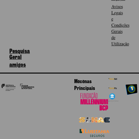
Avisos
Legais
e
Condições
Gerais
de
Utilização
Pesquisa
Geral
amigos
Mecenas
Principais