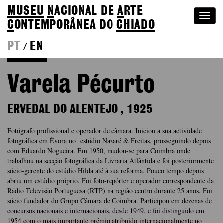
MUSEU
N
ACIONAL
DE
A
RTE
Togg
C
ONTEMPORÂNEA DO
CHIADO
navi
PT
EN
/
Coleção
Varela Pécurto
ERVEDAL DO ALENTEJO
,
1925
Fotógrafo profissional e operador de câmara. Iniciou a sua actividade
fotográfica em Évora no estúdio Nazaré & Freitas, prosseguindo depois
com Eduardo Nogueira. Em 1950, mudou-se para Coimbra onde
trabalhou na secção fotográfica da Livraria Atlântida e foi posteriormente
sócio-gerente do estúdio Hilda até à sua reforma. Pouco tempo depois
abriu um estúdio próprio. Foi foto-repórter e operador correspondente da
Rádio Televisão Portuguesa (RTP) na região centro durante 25 anos. Foi
sócio fundador do Grupo Câmara de Coimbra. Participou em dezenas de
concursos nacionais e internacionais, desde 1949, e foi distinguido em
1954 com o mais importante prémio atribuído internacionalmente no