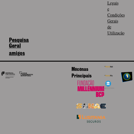
Legais
e
Condições
Gerais
de
Utilização
Pesquisa
Geral
amigos
Mecenas
Principais