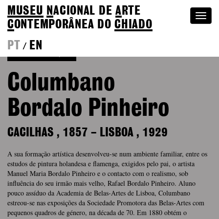
MUSEU
N
ACIONAL
DE
A
RTE
Togg
C
ONTEMPORÂNEA DO
CHIADO
navi
PT
EN
/
Voltar à Coleção
Columbano
Bordalo Pinheiro
CACILHAS
,
1857
–
LISBOA
,
1929
A sua formação artística desenvolveu-se num ambiente familiar, entre os
estudos de pintura holandesa e flamenga, exigidos pelo pai, o artista
Manuel Maria Bordalo Pinheiro e o contacto com o realismo, sob
influência do seu irmão mais velho, Rafael Bordalo Pinheiro. Aluno
pouco assíduo da Academia de Belas-Artes de Lisboa, Columbano
estreou-se nas exposições da Sociedade Promotora das Belas-Artes com
pequenos quadros de género, na década de 70. Em 1880 obtém o