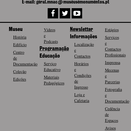
E-mail: geral.mnac@museusemonumentos.pt
Museu
Vídeos
Newsletter
Estágios
e
História
Informações
Serviços
Podcasts
e
Localização
Edifício
Programação
Contactos
e
Centro
Profissionais
Contactos
Educação
de
Imprensa
Serviço
Horários
Documentação
Educativo
e
Mecenas
Coleção
Condições
e
Materiais
Edições
de
Parcerias
Pedagógicos
Ingresso
Fotografia
Loja e
e
Cafetaria
Documentação
Cedência
de
Espaços
Avisos