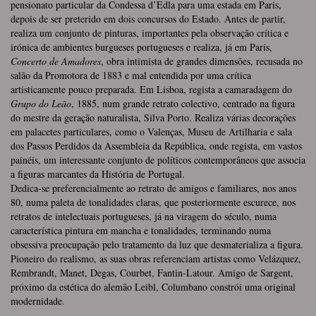
pensionato particular da Condessa d’Edla para uma estada em Paris,
depois de ser preterido em dois concursos do Estado. Antes de partir,
realiza um conjunto de pinturas, importantes pela observação crítica e
irónica de ambientes burgueses portugueses e realiza, já em Paris,
Concerto de Amadores
, obra intimista de grandes dimensões, recusada no
salão da Promotora de 1883 e mal entendida por uma crítica
artisticamente pouco preparada. Em Lisboa, regista a camaradagem do
Grupo do Leão
, 1885, num grande retrato colectivo, centrado na figura
do mestre da geração naturalista, Silva Porto. Realiza várias decorações
em palacetes particulares, como o Valenças, Museu de Artilharia e sala
dos Passos Perdidos da Assembleia da República, onde regista, em vastos
painéis, um interessante conjunto de políticos contemporâneos que associa
a figuras marcantes da História de Portugal.
Dedica-se preferencialmente ao retrato de amigos e familiares, nos anos
80, numa paleta de tonalidades claras, que posteriormente escurece, nos
retratos de intelectuais portugueses, já na viragem do século, numa
característica pintura em mancha e tonalidades, terminando numa
obsessiva preocupação pelo tratamento da luz que desmaterializa a figura.
Pioneiro do realismo, as suas obras referenciam artistas como Velázquez,
Rembrandt, Manet, Degas, Courbet, Fantin-Latour. Amigo de Sargent,
próximo da estética do alemão Leibl, Columbano constrói uma original
modernidade.