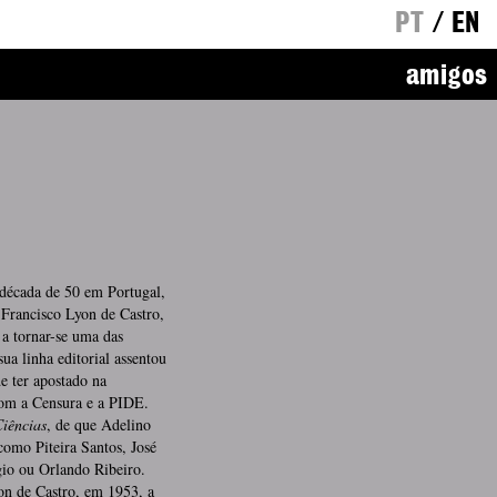
PT
/
EN
amigos
 década de 50 em Portugal,
 Francisco Lyon de Castro,
a tornar-se uma das
ua linha editorial assentou
e ter apostado na
 com a Censura e a PIDE.
Ciências
, de que Adelino
como Piteira Santos, José
io ou Orlando Ribeiro.
on de Castro, em 1953, a