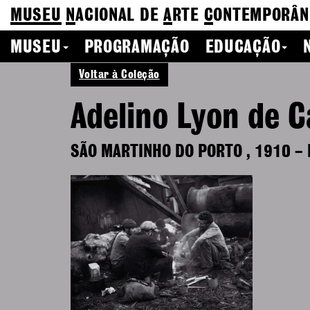
MUSEU
N
ACIONAL
DE
A
RTE
C
ONTEMPORÂN
MUSEU
PROGRAMAÇÃO
EDUCAÇÃO
Voltar à Coleção
Adelino Lyon de C
SÃO MARTINHO DO PORTO
,
1910
–