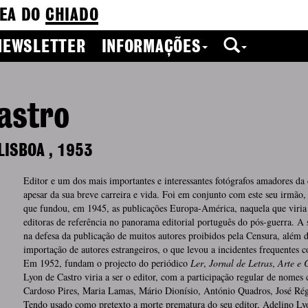
EA DO
CHIADO
NEWSLETTER
INFORMAÇÕES
astro
LISBOA
,
1953
Editor e um dos mais importantes e interessantes fotógrafos amadores da
apesar da sua breve carreira e vida. Foi em conjunto com este seu irmão,
que fundou, em 1945, as publicações Europa-América, naquela que viria 
editoras de referência no panorama editorial português do pós-guerra. A s
na defesa da publicação de muitos autores proibidos pela Censura, além d
importação de autores estrangeiros, o que levou a incidentes frequentes
Em 1952, fundam o projecto do periódico
Ler
,
Jornal de Letras
,
Arte e 
Lyon de Castro viria a ser o editor, com a participação regular de nomes 
Cardoso Pires, Maria Lamas, Mário Dionísio, António Quadros, José Rég
Tendo usado como pretexto a morte prematura do seu editor, Adelino Ly