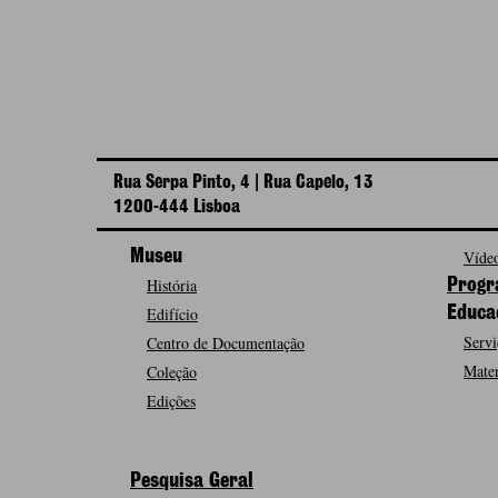
Rua Serpa Pinto, 4 | Rua Capelo, 13
1200-444 Lisboa
Museu
Vídeo
História
Progr
Edifício
Educa
Servi
Centro de Documentação
Mater
Coleção
Edições
Pesquisa Geral