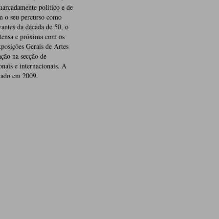
marcadamente político e de
bém o seu percurso como
vantes da década de 50, o
tensa e próxima com os
Exposições Gerais de Artes
ação na secção de
nais e internacionais. A
iado em 2009.