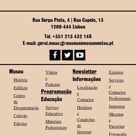
Rua Serpa Pinto, 4 | Rua Capelo, 13
1200-444 Lisboa
Tel. +351 213 432 148
E-mail: geral.mnac@museusemonumentos.pt
Museu
Vídeos
Newsletter
Estágios
e
História
Informações
Serviços
Podcasts
e
Localização
Edifício
Programação
Contactos
e
Centro
Profissionais
Contactos
Educação
de
Imprensa
Serviço
Horários
Documentação
Educativo
e
Mecenas
Coleção
Condições
e
Materiais
Edições
de
Parcerias
Pedagógicos
Ingresso
Fotografia