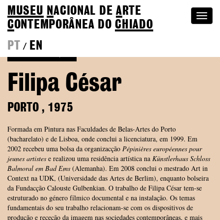
MUSEU
N
ACIONAL
DE
A
RTE
Togg
C
ONTEMPORÂNEA DO
CHIADO
navi
PT
EN
/
Voltar à Coleção
Filipa César
PORTO
,
1975
Formada em Pintura nas Faculdades de Belas-Artes do Porto
(bacharelato) e de Lisboa, onde conclui a licenciatura, em 1999. Em
2002 recebeu uma bolsa da organizacção
Pépinières européennes pour
jeunes artistes
e realizou uma residência artística na
Künstlerhaus Schloss
Balmoral em Bad Ems
(Alemanha). Em 2008 conclui o mestrado Art in
Context na UDK, (Universidade das Artes de Berlim), enquanto bolseira
da Fundacção Calouste Gulbenkian. O trabalho de Filipa César tem-se
estruturado no género fílmico documental e na instalação. Os temas
fundamentais do seu trabalho relacionam-se com os dispositivos de
produção e receção da imagem nas sociedades contemporâneas, e mais