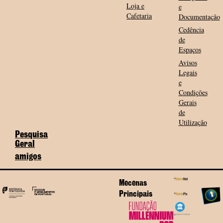
Loja e
e
Cafetaria
Documentação
Cedência
de
Espaços
Avisos
Legais
e
Condições
Gerais
de
Utilização
Pesquisa
Geral
amigos
Mecenas
Principais