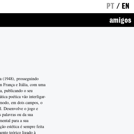
PT
/
EN
amigos
oa (1948), prosseguindo
em França e Itália, com uma
a, publicando o seu
tica poética vão interligar-
te modo, em dois campos, o
l. Desenvolve o jogo e
s palavras ou da sua
mental para a sua
ão estética é sempre feita
ento teórico ligado à