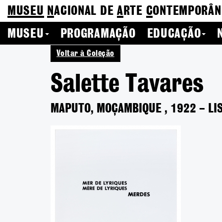
MUSEU
N
ACIONAL
DE
A
RTE
C
ONTEMPORÂN
MUSEU
PROGRAMAÇÃO
EDUCAÇÃO
Voltar à Coleção
Salette Tavares
MAPUTO, MOÇAMBIQUE
,
1922
–
LI