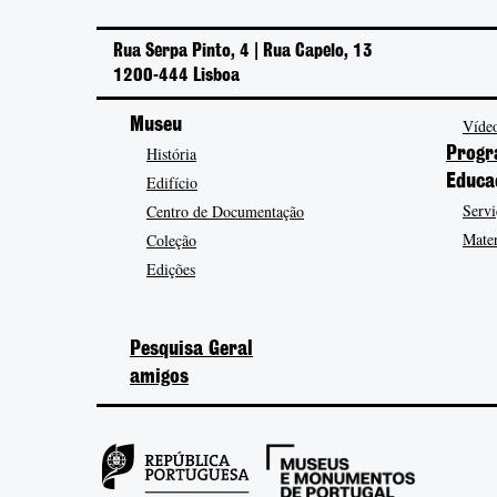
Rua Serpa Pinto, 4 | Rua Capelo, 13
1200-444 Lisboa
Museu
Vídeo
História
Progr
Edifício
Educa
Servi
Centro de Documentação
Mater
Coleção
Edições
Pesquisa Geral
amigos