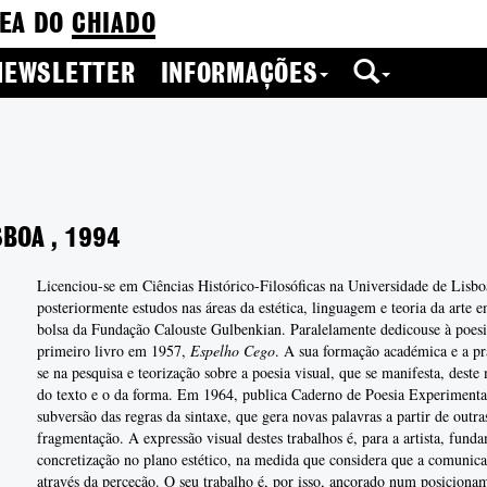
EA DO
CHIADO
NEWSLETTER
INFORMAÇÕES
SBOA
,
1994
Licenciou-se em Ciências Histórico-Filosóficas na Universidade de Lisb
posteriormente estudos nas áreas da estética, linguagem e teoria da arte 
bolsa da Fundação Calouste Gulbenkian. Paralelamente dedicouse à poesi
primeiro livro em 1957,
Espelho Cego
. A sua formação académica e a prá
se na pesquisa e teorização sobre a poesia visual, que se manifesta, des
do texto e o da forma. Em 1964, publica Caderno de Poesia Experimenta
subversão das regras da sintaxe, que gera novas palavras a partir de outra
fragmentação. A expressão visual destes trabalhos é, para a artista, funda
concretização no plano estético, na medida que considera que a comunicaç
através da perceção. O seu trabalho é, por isso, ancorado num posicionam