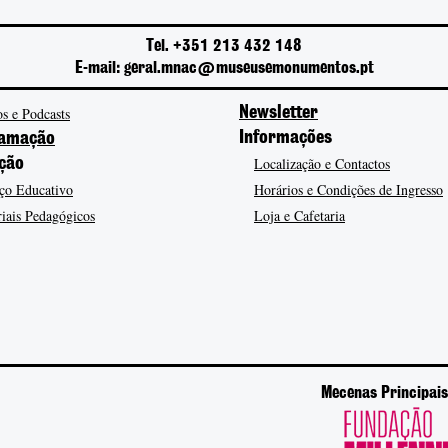
Tel. +351 213 432 148
E-mail: geral.mnac@museusemonumentos.pt
s e Podcasts
Newsletter
Informações
amação
Localização e Contactos
ção
ço Educativo
Horários e Condições de Ingresso
iais Pedagógicos
Loja e Cafetaria
Mecenas Principais