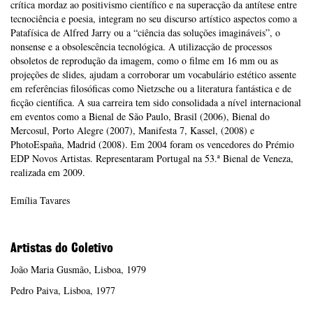
crítica mordaz ao positivismo científico e na superacção da antítese entre
tecnociência e poesia, integram no seu discurso artístico aspectos como a
Patafísica de Alfred Jarry ou a “ciência das soluções imagináveis”, o
nonsense e a obsolescência tecnológica. A utilizacção de processos
obsoletos de reprodução da imagem, como o filme em 16 mm ou as
projeções de slides, ajudam a corroborar um vocabulário estético assente
em referências filosóficas como Nietzsche ou a literatura fantástica e de
ficção científica. A sua carreira tem sido consolidada a nível internacional
em eventos como a Bienal de São Paulo, Brasil (2006), Bienal do
Mercosul, Porto Alegre (2007), Manifesta 7, Kassel, (2008) e
PhotoEspaña, Madrid (2008). Em 2004 foram os vencedores do Prémio
EDP Novos Artistas. Representaram Portugal na 53.ª Bienal de Veneza,
realizada em 2009.
Emília Tavares
Artistas do Coletivo
João Maria Gusmão,
Lisboa
,
1979
Pedro Paiva,
Lisboa
,
1977