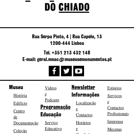
Rua Serpa Pinto, 4 | Rua Capelo, 13
1200-444 Lisboa
Tel. +351 213 432 148
E-mail: geral.mnac@museusemonumentos.pt
Museu
Vídeos
Newsletter
Estágios
e
História
Informações
Serviços
Podcasts
e
Localização
Edifício
Programação
Contactos
e
Centro
Profissionais
Contactos
Educação
de
Imprensa
Serviço
Horários
Documentação
Educativo
e
Mecenas
Coleção