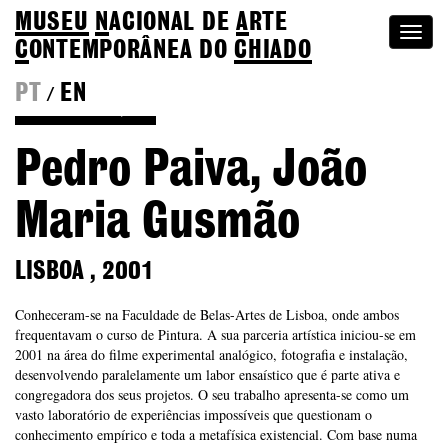
MUSEU
N
ACIONAL
DE
A
RTE
Togg
C
ONTEMPORÂNEA DO
CHIADO
navi
PT
EN
/
Voltar à Coleção
Pedro Paiva, João
Maria Gusmão
LISBOA
,
2001
Conheceram-se na Faculdade de Belas-Artes de Lisboa, onde ambos
frequentavam o curso de Pintura. A sua parceria artística iniciou-se em
2001 na área do filme experimental analógico, fotografia e instalação,
desenvolvendo paralelamente um labor ensaístico que é parte ativa e
congregadora dos seus projetos. O seu trabalho apresenta-se como um
vasto laboratório de experiências impossíveis que questionam o
conhecimento empírico e toda a metafísica existencial. Com base numa