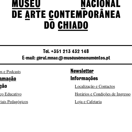
Tel. +351 213 432 148
E-mail: geral.mnac@museusemonumentos.pt
s e Podcasts
Newsletter
Informações
amação
Localização e Contactos
ção
ço Educativo
Horários e Condições de Ingresso
iais Pedagógicos
Loja e Cafetaria