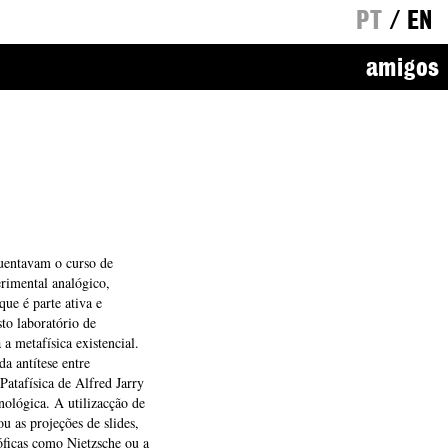
PT
/
EN
amigos
uentavam o curso de
erimental analógico,
que é parte ativa e
to laboratório de
a metafísica existencial.
a antítese entre
Patafísica de Alfred Jarry
nológica. A utilizacção de
 as projeções de slides,
óficas como Nietzsche ou a