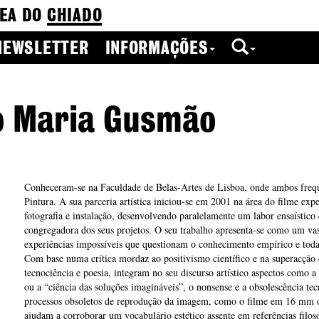
EA DO
CHIADO
NEWSLETTER
INFORMAÇÕES
ão Maria Gusmão
Conheceram-se na Faculdade de Belas-Artes de Lisboa, onde ambos freq
Pintura. A sua parceria artística iniciou-se em 2001 na área do filme exp
fotografia e instalação, desenvolvendo paralelamente um labor ensaístico 
congregadora dos seus projetos. O seu trabalho apresenta-se como um vas
experiências impossíveis que questionam o conhecimento empírico e toda 
Com base numa crítica mordaz ao positivismo científico e na superacção d
tecnociência e poesia, integram no seu discurso artístico aspectos como a 
ou a “ciência das soluções imagináveis”, o nonsense e a obsolescência tec
processos obsoletos de reprodução da imagem, como o filme em 16 mm ou
ajudam a corroborar um vocabulário estético assente em referências filos