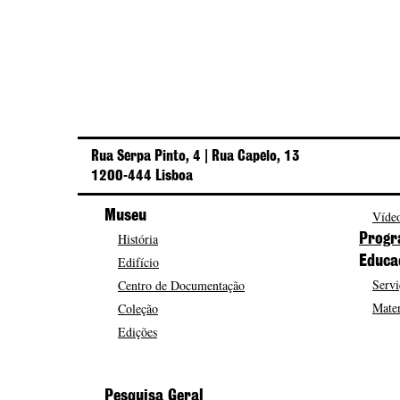
Rua Serpa Pinto, 4 | Rua Capelo, 13
1200-444 Lisboa
Museu
Vídeo
História
Progr
Edifício
Educa
Servi
Centro de Documentação
Mater
Coleção
Edições
Pesquisa Geral