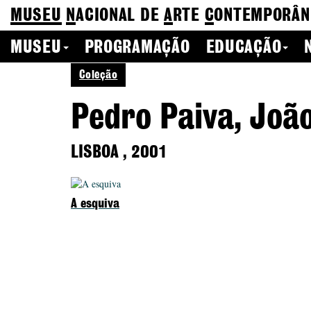
MUSEU
N
ACIONAL
DE
A
RTE
C
ONTEMPORÂN
MUSEU
PROGRAMAÇÃO
EDUCAÇÃO
Coleção
Pedro Paiva, Jo
LISBOA
,
2001
A esquiva