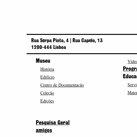
Rua Serpa Pinto, 4 | Rua Capelo, 13
1200-444 Lisboa
Museu
Vídeo
História
Progr
Edifício
Educa
Servi
Centro de Documentação
Mater
Coleção
Edições
Pesquisa Geral
amigos