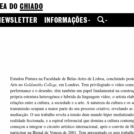
EA DO
CHIADO
NEWSLETTER
INFORMAÇÕES
Estudou Pintura na Faculdade de Belas-Artes de Lisboa, concluindo post
Arts no
Goldsmiths College
, em Londres. Tem privilegiado o vídeo como
performance e o desenho, têm também um papel fundamental na construçã
própria estrutura heterogénea e híbrida da linguagem vídeo, o artista ela
relações entre a cultura, a sociedade e a arte. A natureza da cultura e os 
transmissão ocupam a maior parte do seu processo criativo, revelando as 
mediacção. O seu trabalho revela a tensão dum mundo híper mediatizado
realidade ficcionada, e a espiral referencial que domina a cultura conte
começou a integrar o circuito artístico internacional, após o convite de
participar na Bienal de Veneza de 2001. Tem apresentado os seus trabal