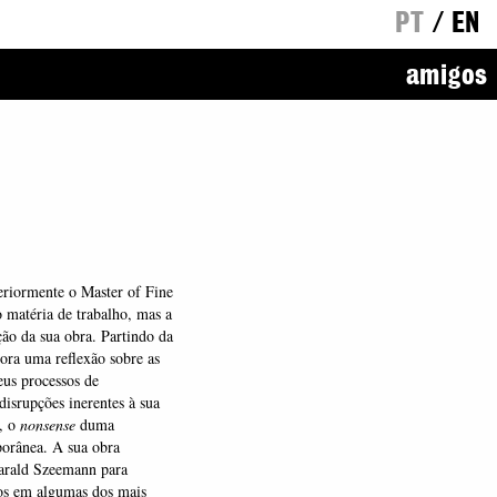
PT
/
EN
amigos
eriormente o Master of Fine
 matéria de trabalho, mas a
o da sua obra. Partindo da
bora uma reflexão sobre as
seus processos de
disrupções inerentes à sua
, o
nonsense
duma
mporânea. A sua obra
 Harald Szeemann para
hos em algumas dos mais