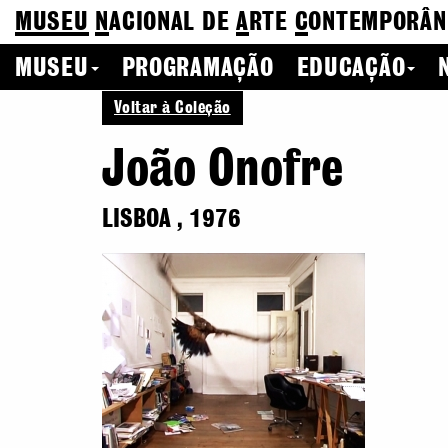
MUSEU
N
ACIONAL
DE
A
RTE
C
ONTEMPORÂN
MUSEU
PROGRAMAÇÃO
EDUCAÇÃO
Voltar à Coleção
João Onofre
LISBOA
,
1976