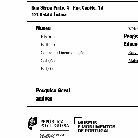
Rua Serpa Pinto, 4 | Rua Capelo, 13
1200-444 Lisboa
Museu
Vídeo
História
Progr
Edifício
Educa
Servi
Centro de Documentação
Mater
Coleção
Edições
Pesquisa Geral
amigos