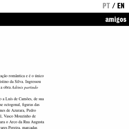
PT
/
EN
amigos
ração romântica e é o único
istino da Silva. Ingressou
 a obra
Adónis partindo
 a Luís de Camões, de sua
se octogonal, figuras das
anes de Azurara, Pedro
al, Vasco Mouzinho de
para o Arco da Rua Augusta
ares Pereira, marcadas