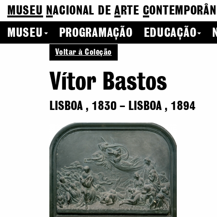
MUSEU
N
ACIONAL
DE
A
RTE
C
ONTEMPORÂN
MUSEU
PROGRAMAÇÃO
EDUCAÇÃO
Voltar à Coleção
Vítor Bastos
LISBOA
,
1830
–
LISBOA
,
1894