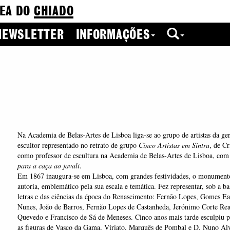
EA DO
CHIADO
NEWSLETTER
INFORMAÇÕES
Na Academia de Belas-Artes de Lisboa liga-se ao grupo de artistas da ge
escultor representado no retrato de grupo
Cinco Artistas em Sintra
, de Cr
como professor de escultura na Academia de Belas-Artes de Lisboa, com
para a caça ao javali
.
Em 1867 inaugura-se em Lisboa, com grandes festividades, o monumento
autoria, emblemático pela sua escala e temática. Fez representar, sob a ba
letras e das ciências da época do Renascimento: Fernão Lopes, Gomes E
Nunes, João de Barros, Fernão Lopes de Castanheda, Jerónimo Corte Re
Quevedo e Francisco de Sá de Meneses. Cinco anos mais tarde esculpiu 
as figuras de Vasco da Gama, Viriato, Marquês de Pombal e D. Nuno Álv