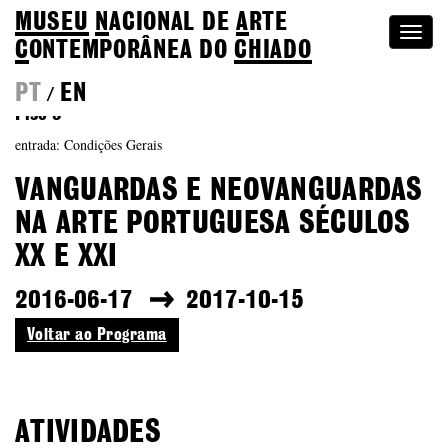
MUSEU
N
ACIONAL
DE
A
RTE
Togg
C
ONTEMPORÂNEA DO
CHIADO
navi
PT
EN
/
Piso 3
entrada: Condições Gerais
VANGUARDAS E NEOVANGUARDAS
NA ARTE PORTUGUESA SÉCULOS
XX E XXI
2016-06-17
2017-10-15
Voltar ao Programa
ATIVIDADES