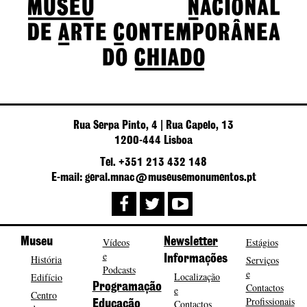
Rua Serpa Pinto, 4 | Rua Capelo, 13
1200-444 Lisboa
Tel. +351 213 432 148
E-mail: geral.mnac@museusemonumentos.pt
Museu
Vídeos
Newsletter
Estágios
e
História
Informações
Serviços
Podcasts
e
Localização
Edifício
Programação
Contactos
e
Centro
Profissionais
Contactos
Educação