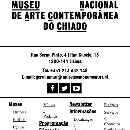
Rua Serpa Pinto, 4 | Rua Capelo, 13
1200-444 Lisboa
Tel. +351 213 432 148
E-mail: geral.mnac@museusemonumentos.pt
Museu
Vídeos
Newsletter
Estágios
e
História
Informações
Serviços
Podcasts
e
Localização
Edifício
Programação
Contactos
e
Centro
Profissionais