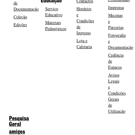
Contactos
Educação
de
Imprensa
Serviço
Horários
Documentação
Educativo
e
Mecenas
Coleção
Condições
e
Materiais
Edições
de
Parcerias
Pedagógicos
Ingresso
Fotografia
Loja e
e
Cafetaria
Documentação
Cedência
de
Espaços
Avisos
Legais
e
Condições
Gerais
de
Utilização
Pesquisa
Geral
amigos