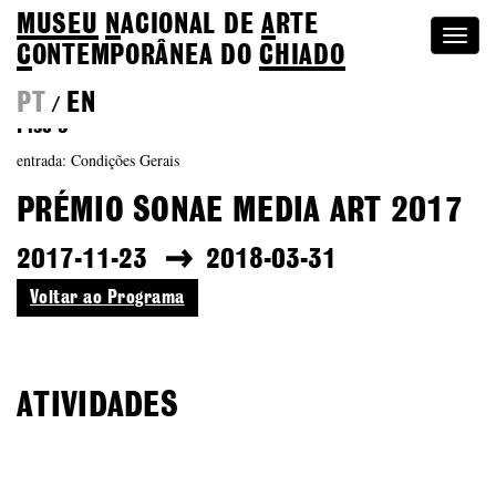
MUSEU
N
ACIONAL
DE
A
RTE
Togg
C
ONTEMPORÂNEA DO
CHIADO
navi
PT
EN
/
Piso 3
entrada: Condições Gerais
PRÉMIO SONAE MEDIA ART 2017
2017-11-23
2018-03-31
Voltar ao Programa
ATIVIDADES