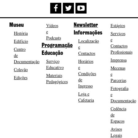
Museu
Vídeos
Newsletter
Estágios
e
História
Informações
Serviços
Podcasts
e
Localização
Edifício
Programação
Contactos
e
Centro
Profissionais
Contactos
Educação
de
Imprensa
Serviço
Horários
Documentação
Educativo
e
Mecenas
Coleção
Condições
e
Materiais
Edições
de
Parcerias
Pedagógicos
Ingresso
Fotografia
Loja e
e
Cafetaria
Documentação
Cedência
de
Espaços
Avisos
Legais