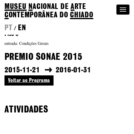
MUSEU
N
ACIONAL
DE
A
RTE
Togg
C
ONTEMPORÂNEA DO
CHIADO
navi
PT
EN
/
Piso 3
entrada: Condições Gerais
PREMIO SONAE 2015
2015-11-21
2016-01-31
Voltar ao Programa
ATIVIDADES