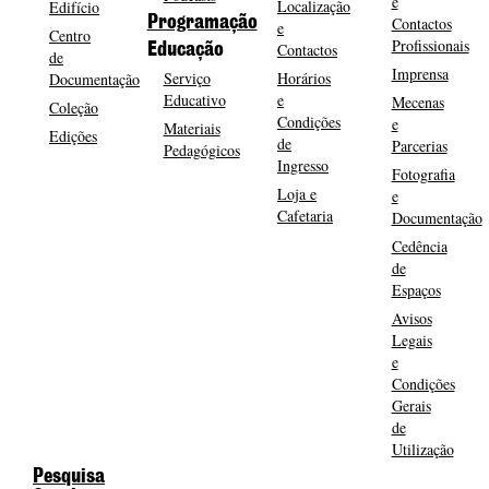
e
Localização
Edifício
Programação
Contactos
e
Centro
Profissionais
Contactos
Educação
de
Imprensa
Serviço
Horários
Documentação
Educativo
e
Mecenas
Coleção
Condições
e
Materiais
Edições
de
Parcerias
Pedagógicos
Ingresso
Fotografia
Loja e
e
Cafetaria
Documentação
Cedência
de
Espaços
Avisos
Legais
e
Condições
Gerais
de
Utilização
Pesquisa