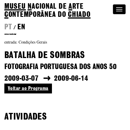
MUSEU
N
ACIONAL
DE
A
RTE
Togg
C
ONTEMPORÂNEA DO
CHIADO
navi
PT
EN
/
MNAC
entrada: Condições Gerais
BATALHA DE SOMBRAS
FOTOGRAFIA PORTUGUESA DOS ANOS 50
2009-03-07
2009-06-14
Voltar ao Programa
ATIVIDADES