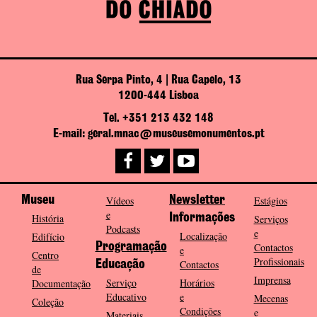
Rua Serpa Pinto, 4 | Rua Capelo, 13
1200-444 Lisboa
Tel. +351 213 432 148
E-mail: geral.mnac@museusemonumentos.pt
Museu
Vídeos
Newsletter
Estágios
e
História
Informações
Serviços
Podcasts
e
Localização
Edifício
Programação
Contactos
e
Centro
Profissionais
Contactos
Educação
de
Imprensa
Serviço
Horários
Documentação
Educativo
e
Mecenas
Coleção
Condições
e
Materiais