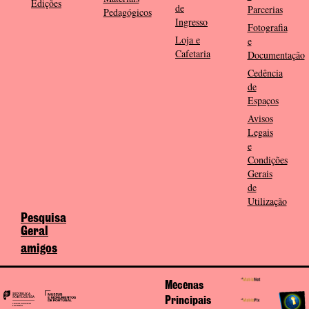
Edições
de
Parcerias
Pedagógicos
Ingresso
Fotografia
Loja e
e
Cafetaria
Documentação
Cedência
de
Espaços
Avisos
Legais
e
Condições
Gerais
de
Utilização
Pesquisa
Geral
amigos
Mecenas
Principais