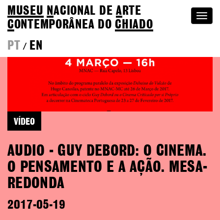
MUSEU
N
ACIONAL
DE
A
RTE
Togg
C
ONTEMPORÂNEA DO
CHIADO
navi
PT
EN
/
VÍDEO
AUDIO - GUY DEBORD: O CINEMA.
O PENSAMENTO E A AÇÃO. MESA-
REDONDA
2017-05-19