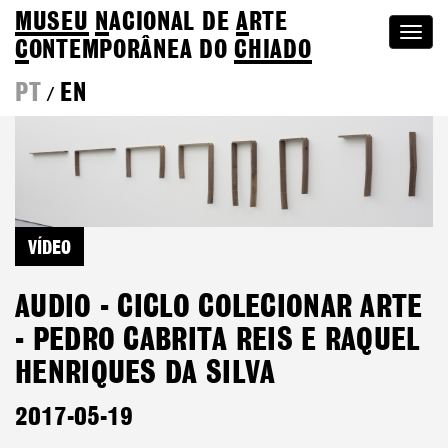
MUSEU
N
ACIONAL
DE
A
RTE
Togg
C
ONTEMPORÂNEA DO
CHIADO
navi
PT
EN
/
VÍDEO
AUDIO - CICLO COLECIONAR ARTE
- PEDRO CABRITA REIS E RAQUEL
HENRIQUES DA SILVA
2017-05-19