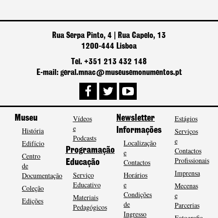
Rua Serpa Pinto, 4 | Rua Capelo, 13
1200-444 Lisboa
Tel. +351 213 432 148
E-mail: geral.mnac@museusemonumentos.pt
Museu
Vídeos
Newsletter
Estágios
e
História
Informações
Serviços
Podcasts
e
Localização
Edifício
Programação
Contactos
e
Centro
Profissionais
Contactos
Educação
de
Imprensa
Serviço
Horários
Documentação
Educativo
e
Mecenas
Coleção
Condições
e
Materiais
Edições
de
Parcerias
Pedagógicos
Ingresso
Fotografia