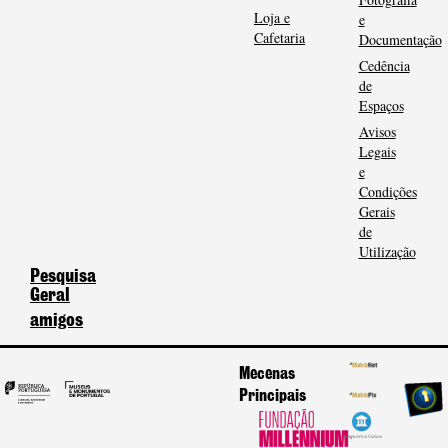
Loja e
e
Cafetaria
Documentação
Cedência
de
Espaços
Avisos
Legais
e
Condições
Gerais
de
Utilização
Pesquisa
Geral
amigos
Mecenas
Principais