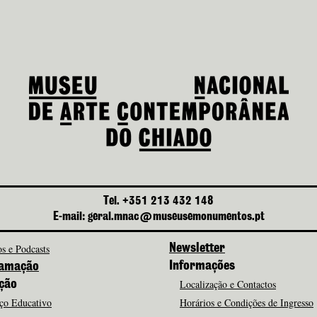
Tel. +351 213 432 148
E-mail: geral.mnac@museusemonumentos.pt
s e Podcasts
Newsletter
Informações
amação
Localização e Contactos
ção
ço Educativo
Horários e Condições de Ingresso