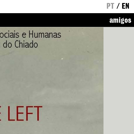
PT
/
EN
amigos