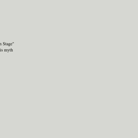
n Stage"
his myth