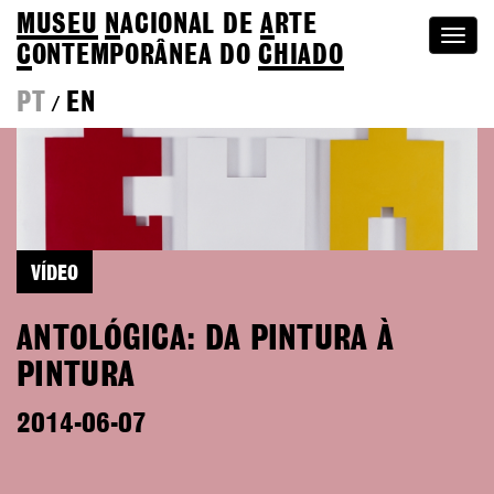
MUSEU
N
ACIONAL
DE
A
RTE
Togg
C
ONTEMPORÂNEA DO
CHIADO
navi
PT
EN
/
VÍDEO
ANTOLÓGICA: DA PINTURA À
PINTURA
2014-06-07