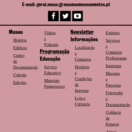
E-mail: geral.mnac@museusemonumentos.pt
Museu
Vídeos
Newsletter
Estágios
e
História
Informações
Serviços
Podcasts
e
Localização
Edifício
Programação
Contactos
e
Centro
Profissionais
Contactos
Educação
de
Imprensa
Serviço
Horários
Documentação
Educativo
e
Mecenas
Coleção
Condições
e
Materiais
Edições
de
Parcerias
Pedagógicos
Ingresso
Fotografia
Loja e
e
Cafetaria
Documentação
Cedência
de
Espaços
Avisos