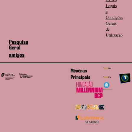
Legais
e
Condições
Gerais
de
Utilização
Pesquisa
Geral
amigos
Mecenas
Principais