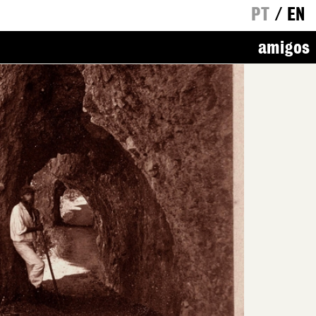
PT
/
EN
amigos