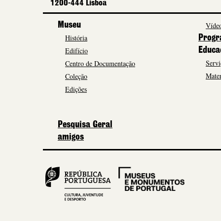
1200-444 Lisboa
Museu
Vídeo
História
Progr
Edifício
Educa
Servi
Centro de Documentação
Mater
Coleção
Edições
Pesquisa Geral
amigos