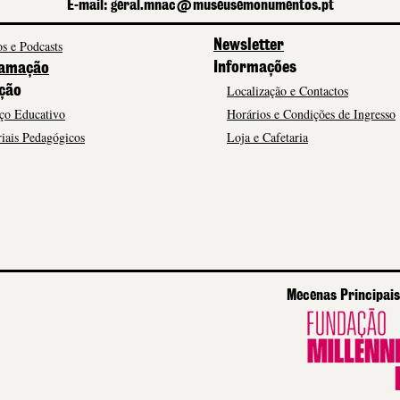
E-mail: geral.mnac@museusemonumentos.pt
s e Podcasts
Newsletter
Informações
amação
Localização e Contactos
ção
ço Educativo
Horários e Condições de Ingresso
iais Pedagógicos
Loja e Cafetaria
Mecenas Principais