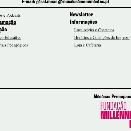
E-mail: geral.mnac@museusemonumentos.pt
s e Podcasts
Newsletter
Informações
amação
Localização e Contactos
ção
ço Educativo
Horários e Condições de Ingresso
iais Pedagógicos
Loja e Cafetaria
Mecenas Principais