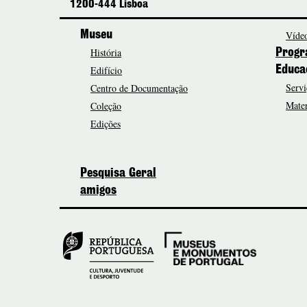
1200-444 Lisboa
Museu
Vídeo
História
Progr
Edifício
Educa
Servi
Centro de Documentação
Mater
Coleção
Edições
Pesquisa Geral
amigos