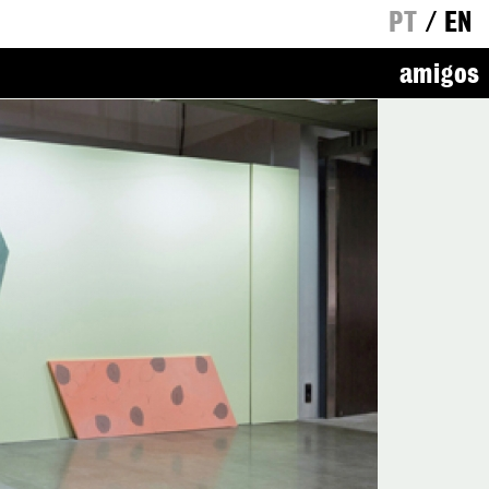
PT
/
EN
amigos