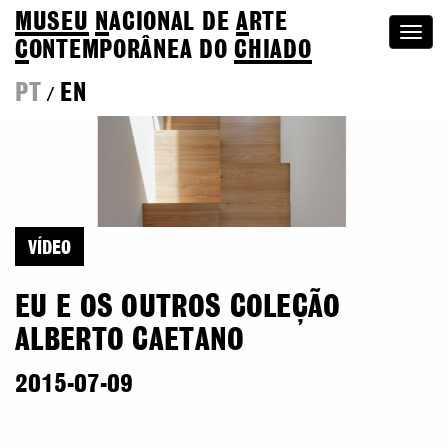
MUSEU
N
ACIONAL
DE
A
RTE
Togg
C
ONTEMPORÂNEA DO
CHIADO
navi
PT
EN
/
VÍDEO
EU E OS OUTROS COLEÇÃO
ALBERTO CAETANO
2015-07-09