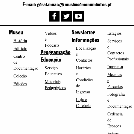
E-mail: geral.mnac@museusemonumentos.pt
Museu
Vídeos
Newsletter
Estágios
e
História
Informações
Serviços
Podcasts
e
Localização
Edifício
Programação
Contactos
e
Centro
Profissionais
Contactos
Educação
de
Imprensa
Serviço
Horários
Documentação
Educativo
e
Mecenas
Coleção
Condições
e
Materiais
Edições
de
Parcerias
Pedagógicos
Ingresso
Fotografia
Loja e
e
Cafetaria
Documentação
Cedência
de
Espaços
Avisos