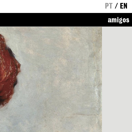
PT
/
EN
amigos