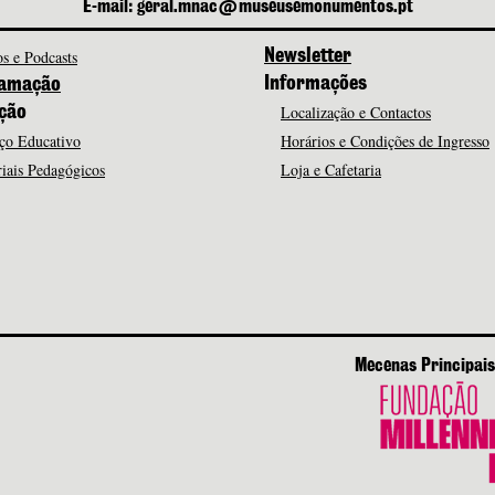
E-mail: geral.mnac@museusemonumentos.pt
s e Podcasts
Newsletter
Informações
amação
Localização e Contactos
ção
ço Educativo
Horários e Condições de Ingresso
iais Pedagógicos
Loja e Cafetaria
Mecenas Principais