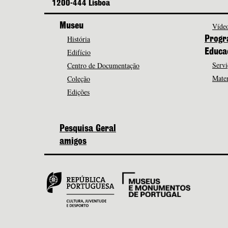
1200-444 Lisboa
Museu
Vídeo
História
Progr
Edifício
Educa
Servi
Centro de Documentação
Mater
Coleção
Edições
Pesquisa Geral
amigos