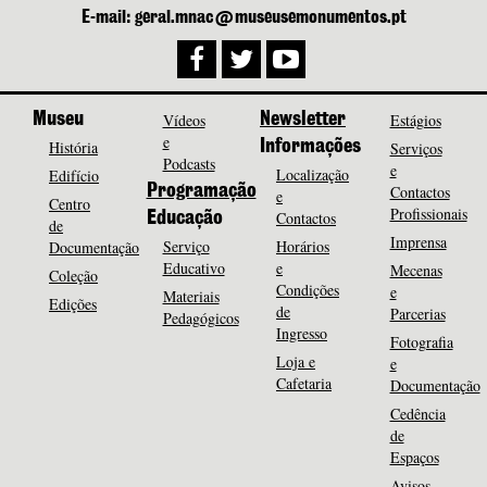
E-mail: geral.mnac@museusemonumentos.pt
Museu
Vídeos
Newsletter
Estágios
e
História
Informações
Serviços
Podcasts
e
Localização
Edifício
Programação
Contactos
e
Centro
Profissionais
Contactos
Educação
de
Imprensa
Serviço
Horários
Documentação
Educativo
e
Mecenas
Coleção
Condições
e
Materiais
Edições
de
Parcerias
Pedagógicos
Ingresso
Fotografia
Loja e
e
Cafetaria
Documentação
Cedência
de
Espaços
Avisos