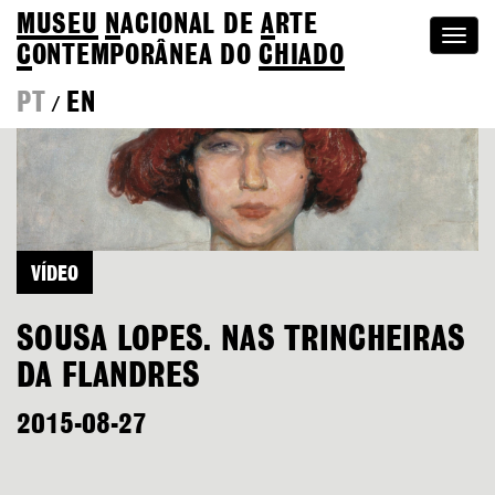
MUSEU
N
ACIONAL
DE
A
RTE
Togg
C
ONTEMPORÂNEA DO
CHIADO
navi
PT
EN
/
VÍDEO
SOUSA LOPES. NAS TRINCHEIRAS
DA FLANDRES
2015-08-27