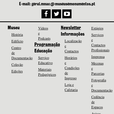
E-mail: geral.mnac@museusemonumentos.pt
Museu
Vídeos
Newsletter
Estágios
e
História
Informações
Serviços
Podcasts
e
Localização
Edifício
Programação
Contactos
e
Centro
Profissionais
Contactos
Educação
de
Imprensa
Serviço
Horários
Documentação
Educativo
e
Mecenas
Coleção
Condições
e
Materiais
Edições
de
Parcerias
Pedagógicos
Ingresso
Fotografia
Loja e
e
Cafetaria
Documentação
Cedência
de
Espaços
Avisos