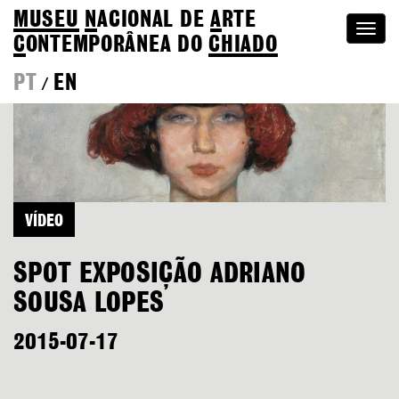
MUSEU
N
ACIONAL
DE
A
RTE
Togg
C
ONTEMPORÂNEA DO
CHIADO
navi
PT
EN
/
VÍDEO
SPOT EXPOSIÇÃO ADRIANO
SOUSA LOPES
2015-07-17