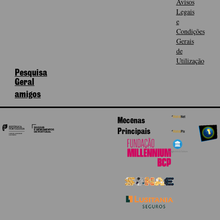
Avisos
Legais
e
Condições
Gerais
de
Utilização
Pesquisa
Geral
amigos
Mecenas
Principais