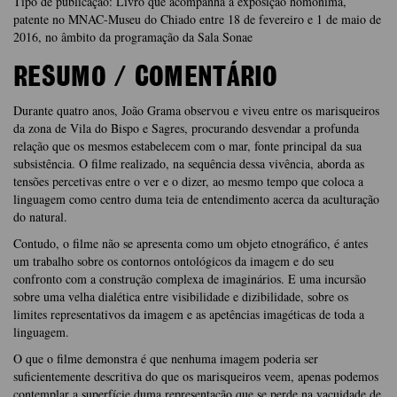
Tipo de publicação: Livro que acompanha a exposição homónima,
patente no MNAC-Museu do Chiado entre 18 de fevereiro e 1 de maio de
2016, no âmbito da programação da Sala Sonae
RESUMO / COMENTÁRIO
Durante quatro anos, João Grama observou e viveu entre os marisqueiros
da zona de Vila do Bispo e Sagres, procurando desvendar a profunda
relação que os mesmos estabelecem com o mar, fonte principal da sua
subsistência. O filme realizado, na sequência dessa vivência, aborda as
tensões percetivas entre o ver e o dizer, ao mesmo tempo que coloca a
linguagem como centro duma teia de entendimento acerca da aculturação
do natural.
Contudo, o filme não se apresenta como um objeto etnográfico, é antes
um trabalho sobre os contornos ontológicos da imagem e do seu
confronto com a construção complexa de imaginários. E uma incursão
sobre uma velha dialética entre visibilidade e dizibilidade, sobre os
limites representativos da imagem e as apetências imagéticas de toda a
linguagem.
O que o filme demonstra é que nenhuma imagem poderia ser
suficientemente descritiva do que os marisqueiros veem, apenas podemos
contemplar a superfície duma representação que se perde na vacuidade de