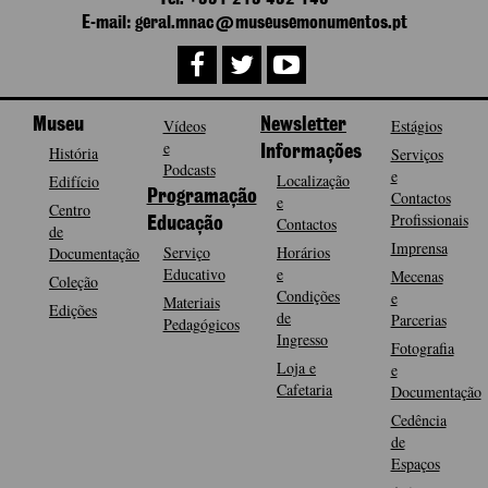
E-mail: geral.mnac@museusemonumentos.pt
Museu
Vídeos
Newsletter
Estágios
e
História
Informações
Serviços
Podcasts
e
Localização
Edifício
Programação
Contactos
e
Centro
Profissionais
Contactos
Educação
de
Imprensa
Serviço
Horários
Documentação
Educativo
e
Mecenas
Coleção
Condições
e
Materiais
Edições
de
Parcerias
Pedagógicos
Ingresso
Fotografia
Loja e
e
Cafetaria
Documentação
Cedência
de
Espaços