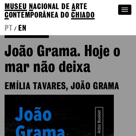
MUSEU
N
ACIONAL
DE
A
RTE
Togg
C
ONTEMPORÂNEA DO
CHIADO
navi
PT
EN
/
Voltar às Edições
João Grama. Hoje o
mar não deixa
EMÍLIA TAVARES, JOÃO GRAMA