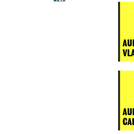
AU
VL
AU
CA