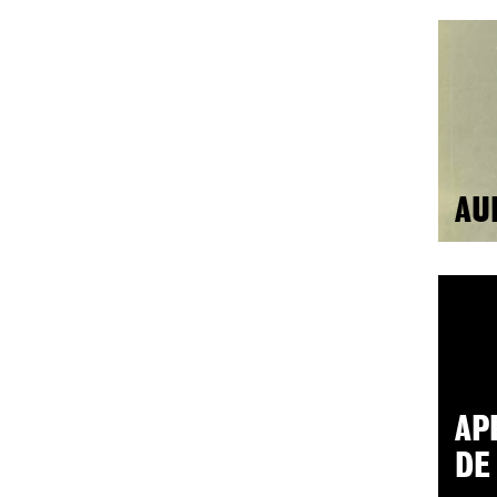
AU
AP
DE