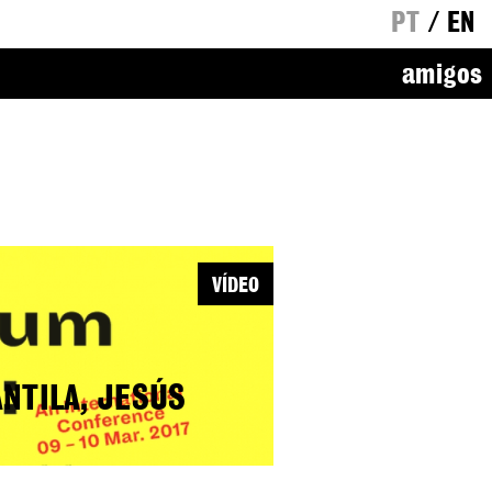
PT
/
EN
amigos
VÍDEO
ANTILA, JESÚS