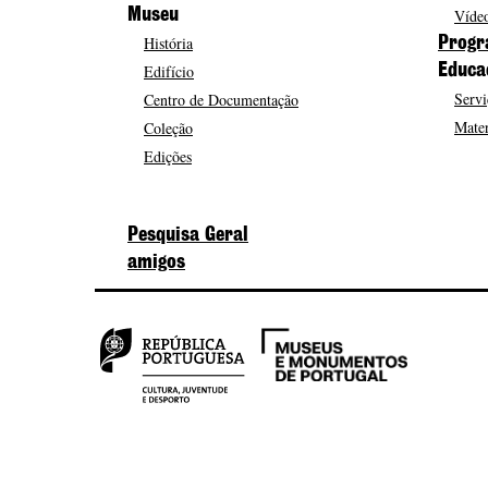
Museu
Vídeo
História
Progr
Edifício
Educa
Servi
Centro de Documentação
Mater
Coleção
Edições
Pesquisa Geral
amigos