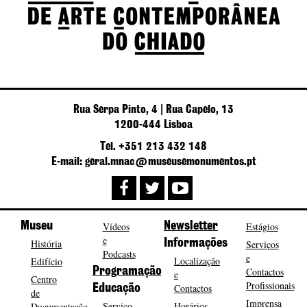
Rua Serpa Pinto, 4 | Rua Capelo, 13
1200-444 Lisboa
Tel. +351 213 432 148
E-mail: geral.mnac@museusemonumentos.pt
Museu
Vídeos
Newsletter
Estágios
e
História
Informações
Serviços
Podcasts
e
Localização
Edifício
Programação
Contactos
e
Centro
Profissionais
Contactos
Educação
de
Imprensa
Serviço
Horários
Documentação