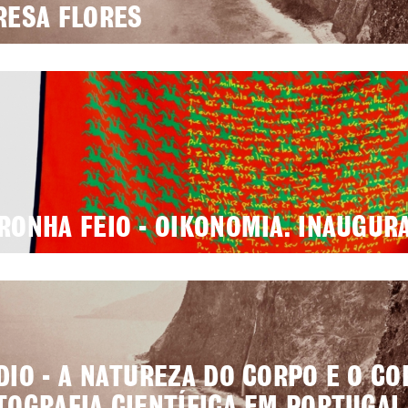
RESA FLORES
RONHA FEIO - OIKONOMIA. INAUGUR
DIO - A NATUREZA DO CORPO E O CO