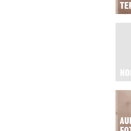
TE
NO
AU