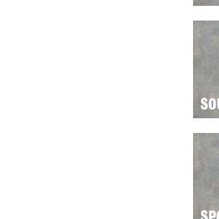
SO
SP