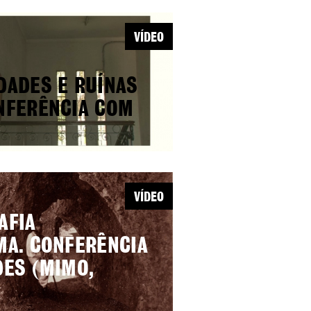
VÍDEO
DADES E RUÍNAS
ONFERÊNCIA COM
VÍDEO
AFIA
MA. CONFERÊNCIA
DES (MIMO,