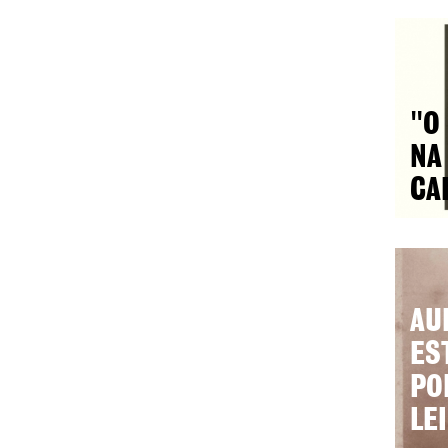
"O
NA
CA
AU
ES
PO
LE