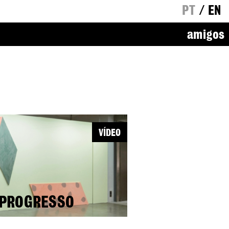
PT
/
EN
amigos
VÍDEO
 PROGRESSO