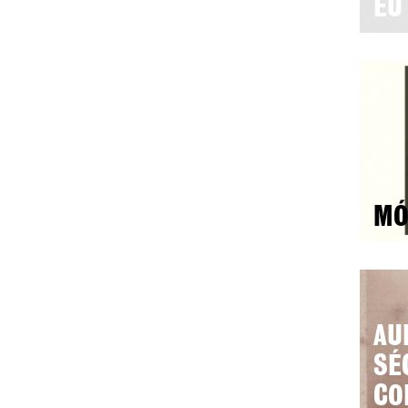
EU
MÓ
AU
SÉ
CO