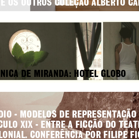
 E OS OUTROS COLEÇÃO ALBERTO C
NICA DE MIRANDA: HOTEL GLOBO
DIO - MODELOS DE REPRESENTAÇÃO
CULO XIX - ENTRE A FICÇÃO DO TEA
LONIAL. CONFERÊNCIA POR FILIPE F