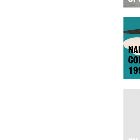
NA
CO
19