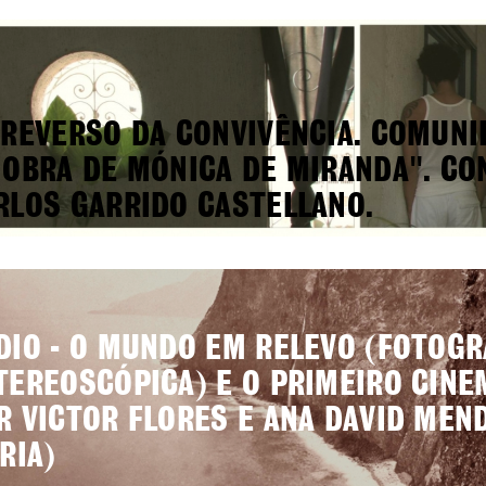
 REVERSO DA CONVIVÊNCIA. COMUNI
 OBRA DE MÓNICA DE MIRANDA". C
RLOS GARRIDO CASTELLANO.
DIO - O MUNDO EM RELEVO (FOTOGR
TEREOSCÓPICA) E O PRIMEIRO CINE
R VICTOR FLORES E ANA DAVID MEN
IRIA)