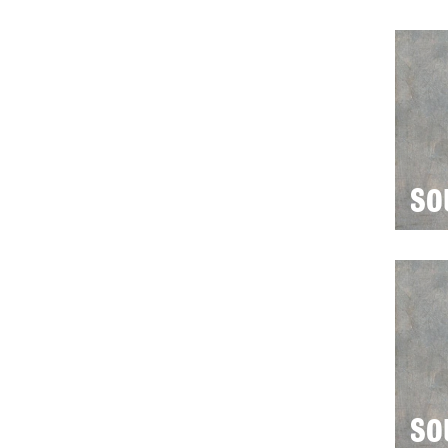
SO
SO