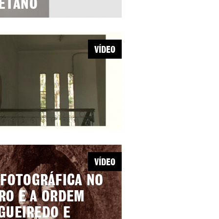
AETANO
VÍDEO
VÍDEO
 FOTOGRÁFICA NO
TRO E A ORDEM
IGUEIREDO E