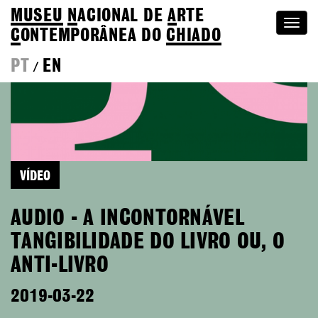
MUSEU
N
ACIONAL
DE
A
RTE
Togg
C
ONTEMPORÂNEA DO
CHIADO
navi
PT
EN
/
VÍDEO
AUDIO - A INCONTORNÁVEL
TANGIBILIDADE DO LIVRO OU, O
ANTI-LIVRO
2019-03-22