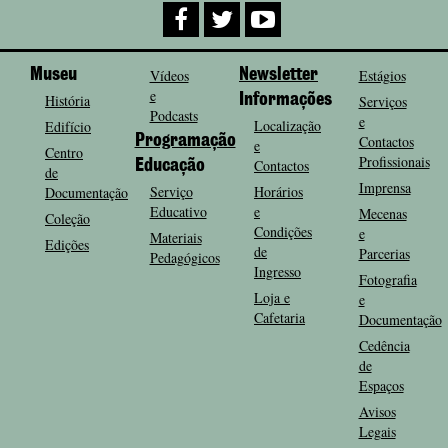
Museu
Vídeos
Newsletter
Estágios
e
História
Informações
Serviços
Podcasts
e
Localização
Edifício
Programação
Contactos
e
Centro
Profissionais
Contactos
Educação
de
Imprensa
Serviço
Horários
Documentação
Educativo
e
Mecenas
Coleção
Condições
e
Materiais
Edições
de
Parcerias
Pedagógicos
Ingresso
Fotografia
Loja e
e
Cafetaria
Documentação
Cedência
de
Espaços
Avisos
Legais