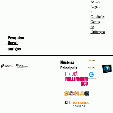
Avisos
Legais
e
Condições
Gerais
de
Utilização
Pesquisa
Geral
amigos
Mecenas
Principais