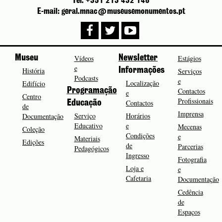
Tel. +351 213 432 148
E-mail: geral.mnac@museusemonumentos.pt
Museu
Vídeos
Newsletter
Estágios
e
História
Informações
Serviços
Podcasts
e
Localização
Edifício
Programação
Contactos
e
Centro
Profissionais
Contactos
Educação
de
Imprensa
Serviço
Horários
Documentação
Educativo
e
Mecenas
Coleção
Condições
e
Materiais
Edições
de
Parcerias
Pedagógicos
Ingresso
Fotografia
Loja e
e
Cafetaria
Documentação
Cedência
de
Espaços