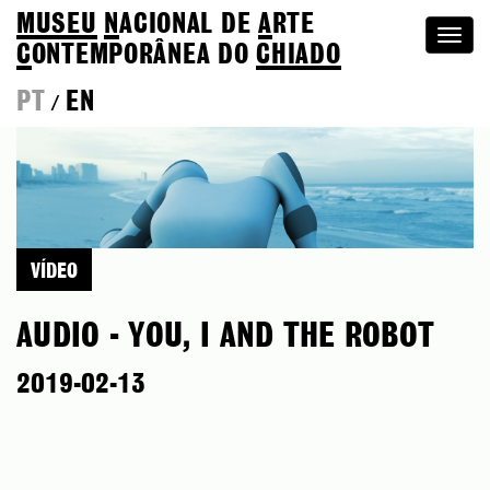
MUSEU
N
ACIONAL
DE
A
RTE
Togg
C
ONTEMPORÂNEA DO
CHIADO
navi
PT
EN
/
VÍDEO
AUDIO - YOU, I AND THE ROBOT
2019-02-13