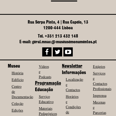
Rua Serpa Pinto, 4 | Rua Capelo, 13
1200-444 Lisboa
Tel. +351 213 432 148
E-mail: geral.mnac@museusemonumentos.pt
Museu
Vídeos
Newsletter
Estágios
e
História
Informações
Serviços
Podcasts
e
Localização
Edifício
Programação
Contactos
e
Centro
Profissionais
Contactos
Educação
de
Imprensa
Serviço
Horários
Documentação
Educativo
e
Mecenas
Coleção
Condições
e
Materiais
Edições
de
Parcerias
Pedagógicos