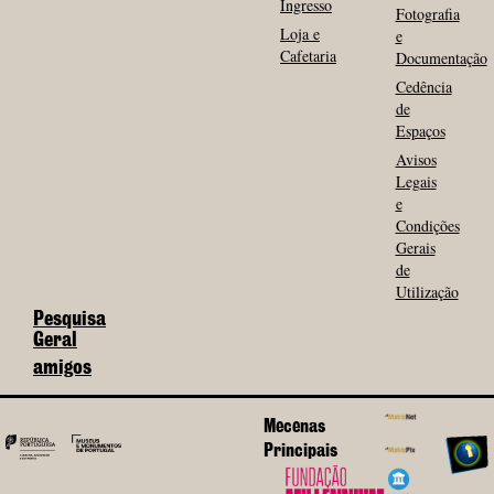
Ingresso
Fotografia
Loja e
e
Cafetaria
Documentação
Cedência
de
Espaços
Avisos
Legais
e
Condições
Gerais
de
Utilização
Pesquisa
Geral
amigos
Mecenas
Principais