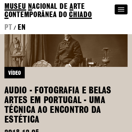
MUSEU
N
ACIONAL
DE
A
RTE
Togg
C
ONTEMPORÂNEA DO
CHIADO
navi
PT
EN
/
VÍDEO
AUDIO - FOTOGRAFIA E BELAS
ARTES EM PORTUGAL - UMA
TÉCNICA AO ENCONTRO DA
ESTÉTICA