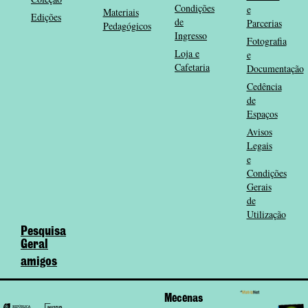
Condições
e
Materiais
Edições
de
Parcerias
Pedagógicos
Ingresso
Fotografia
Loja e
e
Cafetaria
Documentação
Cedência
de
Espaços
Avisos
Legais
e
Condições
Gerais
de
Utilização
Pesquisa
Geral
amigos
Mecenas