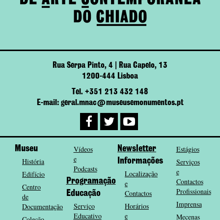
Rua Serpa Pinto, 4 | Rua Capelo, 13
1200-444 Lisboa
Tel. +351 213 432 148
E-mail: geral.mnac@museusemonumentos.pt
Museu
Vídeos
Newsletter
Estágios
e
História
Informações
Serviços
Podcasts
e
Localização
Edifício
Programação
Contactos
e
Centro
Profissionais
Contactos
Educação
de
Imprensa
Serviço
Horários
Documentação
Educativo
e
Mecenas
Coleção