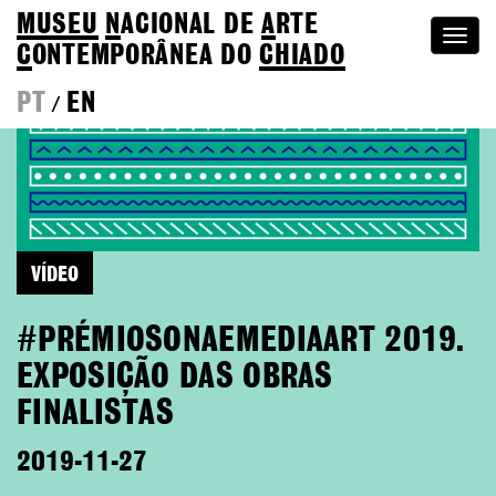
MUSEU
N
ACIONAL
DE
A
RTE
Togg
C
ONTEMPORÂNEA DO
CHIADO
navi
PT
EN
/
VÍDEO
#PRÉMIOSONAEMEDIAART 2019.
EXPOSIÇÃO DAS OBRAS
FINALISTAS
2019-11-27