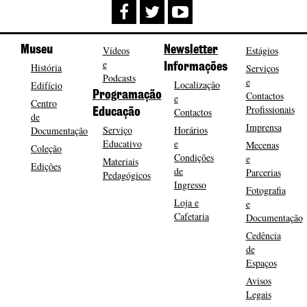
Museu
Vídeos
Newsletter
Estágios
e
História
Informações
Serviços
Podcasts
e
Localização
Edifício
Programação
Contactos
e
Centro
Profissionais
Contactos
Educação
de
Imprensa
Serviço
Horários
Documentação
Educativo
e
Mecenas
Coleção
Condições
e
Materiais
Edições
de
Parcerias
Pedagógicos
Ingresso
Fotografia
Loja e
e
Cafetaria
Documentação
Cedência
de
Espaços
Avisos
Legais