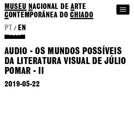
MUSEU
N
ACIONAL
DE
A
RTE
Togg
C
ONTEMPORÂNEA DO
CHIADO
navi
PT
EN
/
VÍDEO
AUDIO - OS MUNDOS POSSÍVEIS
DA LITERATURA VISUAL DE JÚLIO
POMAR - II
2019-05-22