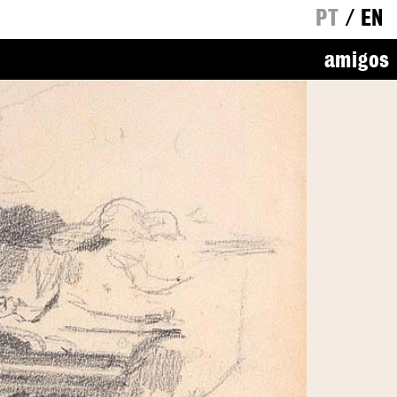
PT
/
EN
amigos