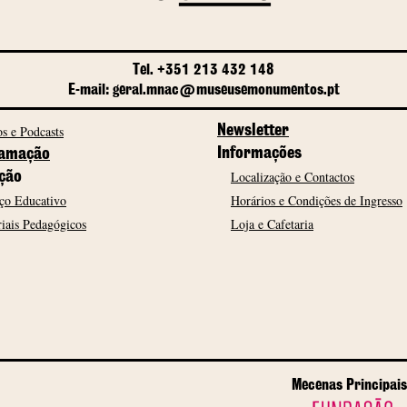
Tel. +351 213 432 148
E-mail: geral.mnac@museusemonumentos.pt
s e Podcasts
Newsletter
Informações
amação
Localização e Contactos
ção
ço Educativo
Horários e Condições de Ingresso
iais Pedagógicos
Loja e Cafetaria
Mecenas Principais