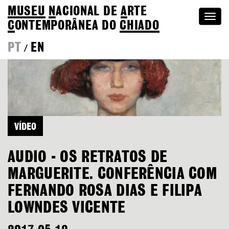
MUSEU
N
ACIONAL
DE
A
RTE
Togg
C
ONTEMPORÂNEA DO
CHIADO
navi
PT
EN
/
VÍDEO
AUDIO - OS RETRATOS DE
MARGUERITE. CONFERÊNCIA COM
FERNANDO ROSA DIAS E FILIPA
LOWNDES VICENTE