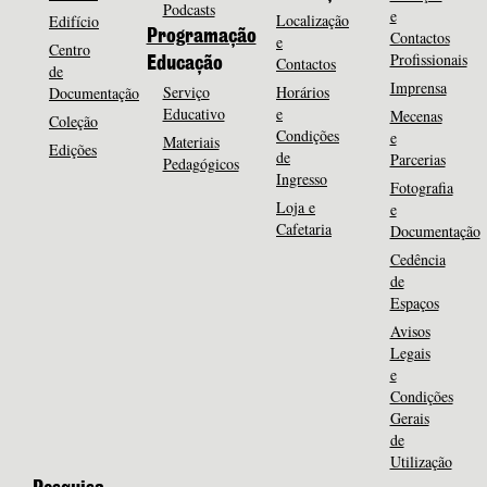
Podcasts
e
Localização
Edifício
Programação
Contactos
e
Centro
Profissionais
Contactos
Educação
de
Imprensa
Serviço
Horários
Documentação
Educativo
e
Mecenas
Coleção
Condições
e
Materiais
Edições
de
Parcerias
Pedagógicos
Ingresso
Fotografia
Loja e
e
Cafetaria
Documentação
Cedência
de
Espaços
Avisos
Legais
e
Condições
Gerais
de
Utilização