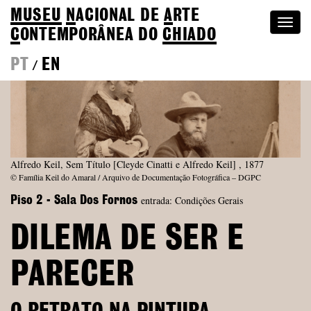
MUSEU
N
ACIONAL
DE
A
RTE
Togg
C
ONTEMPORÂNEA DO
CHIADO
navi
PT
EN
/
Alfredo Keil, Sem Título [Cleyde Cinatti e Alfredo Keil] , 1877
© Família Keil do Amaral / Arquivo de Documentação Fotográfica – DGPC
entrada: Condições Gerais
Piso 2 - Sala Dos Fornos
DILEMA DE SER E
PARECER