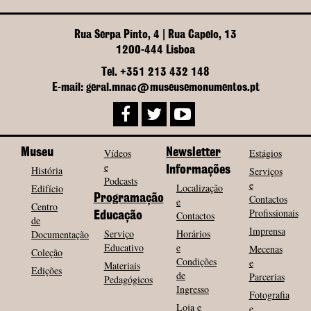
Rua Serpa Pinto, 4 | Rua Capelo, 13
1200-444 Lisboa
Tel. +351 213 432 148
E-mail: geral.mnac@museusemonumentos.pt
Museu
Vídeos
Newsletter
Estágios
e
História
Informações
Serviços
Podcasts
e
Localização
Edifício
Programação
Contactos
e
Centro
Profissionais
Contactos
Educação
de
Imprensa
Serviço
Horários
Documentação
Educativo
e
Mecenas
Coleção
Condições
e
Materiais
Edições
de
Parcerias
Pedagógicos
Ingresso
Fotografia
Loja e
e