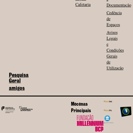
Cafetaria
Documentação
Cedência
de
Espaços
Avisos
Legais
e
Condições
Gerais
de
Utilização
Pesquisa
Geral
amigos
Mecenas
Principais