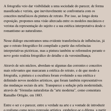
A fotografia veio dar visibilidade a uma sociedade do parecer, de forma
massificada e verista, que inevitavelmente se confrontaria com os
conceitos metafísicos da pintura de retrato. Por isso, ao longo desta
exposição, propomos uma visão altercada entre os modelos mecânicos e
veristas da representação do sujeito e a sua estética interpretativa desde o
romantismo ao naturalismo.
Nesse diálogo encontramos uma evidente transferência de influências, já
que o retrato fotográfico foi compilado a partir das referências
interpretativas pictóricas, mas a pintura também se reformulou perante o
novo gosto realista fotográfico do detalhe e da verosimilhança.
Através de seis núcleos, abordam-se algumas das correntes e conceitos
mais relevantes que marcaram a estética do retrato, e de que modo a
fotografia, a pintura e a escultura foram evoluindo a sua estética e
definindo novos modelos artísticos, que foram também representativos
das mudanças sociais da arte. Transparece a sedução pela modernidade,
através de “fórmulas naturalistas da "arte moderna”, como comentara
Ramalho Ortigão, em 1883.
Entre o ser e o parecer, entre a verdade na arte e a vontade de introduzir
o realismo como nova expressão artística, estabelece-se o dilema, a partir