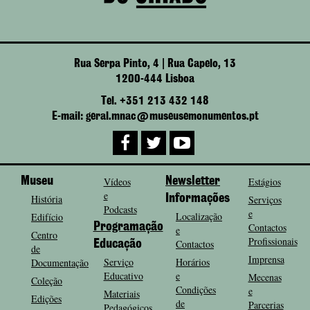
Rua Serpa Pinto, 4 | Rua Capelo, 13
1200-444 Lisboa
Tel. +351 213 432 148
E-mail: geral.mnac@museusemonumentos.pt
Museu
Vídeos
Newsletter
Estágios
e
História
Informações
Serviços
Podcasts
e
Localização
Edifício
Programação
Contactos
e
Centro
Profissionais
Contactos
Educação
de
Imprensa
Serviço
Horários
Documentação
Educativo
e
Mecenas
Coleção
Condições
e
Materiais
Edições
de
Parcerias
Pedagógicos