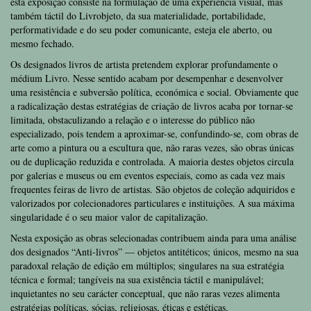
esta exposição consiste na formulação de uma experiência visual, mas
também táctil do Livrobjeto, da sua materialidade, portabilidade,
performatividade e do seu poder comunicante, esteja ele aberto, ou
mesmo fechado.
Os designados livros de artista pretendem explorar profundamente o
médium Livro. Nesse sentido acabam por desempenhar e desenvolver
uma resistência e subversão política, económica e social. Obviamente que
a radicalização destas estratégias de criação de livros acaba por tornar-se
limitada, obstaculizando a relação e o interesse do público não
especializado, pois tendem a aproximar-se, confundindo-se, com obras de
arte como a pintura ou a escultura que, não raras vezes, são obras únicas
ou de duplicação reduzida e controlada. A maioria destes objetos circula
por galerias e museus ou em eventos especiais, como as cada vez mais
frequentes feiras de livro de artistas. São objetos de coleção adquiridos e
valorizados por colecionadores particulares e instituições. A sua máxima
singularidade é o seu maior valor de capitalização.
Nesta exposição as obras selecionadas contribuem ainda para uma análise
dos designados “Anti-livros” — objetos antitéticos; únicos, mesmo na sua
paradoxal relação de edição em múltiplos; singulares na sua estratégia
técnica e formal; tangíveis na sua existência táctil e manipulável;
inquietantes no seu carácter conceptual, que não raras vezes alimenta
estratégias políticas, sócias, religiosas, éticas e estéticas.