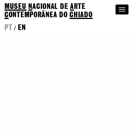
MUSEU
N
ACIONAL
DE
A
RTE
Togg
C
ONTEMPORÂNEA DO
CHIADO
navi
PT
EN
/