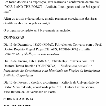
Em torno do tema da exposição, será realizada a conferência de um dia,
“YOU, I AND THE ROBOT - Artificial Intelligence and the 3rd age of
man”.
Além do artista e da curadora, estarão presentes especialistas das áreas
científicas abordadas pela exposição.
O programa completo será brevemente anunciado.
CONVERSAS
Dia 13 de Dezembro, 18h30 (MNAC, Polivalente): Conversa com o Prof.
Doutor Rogério Miguel Puga (CETAPS, FCSH/NOVA) e Emí
lia
Ferreira:
Mary Shelley e os seus monstros
.
Dia 18 de Janeiro, 18h30 (MNAC, Polivalente): Conversa com Prof.
Doutora Teresa Botelho (FCSH/NOVA):
“
Tamb
é
m sou pessoa”
: A
Imaginação da
Consciê
ncia
e da Identidade em Ficções da Intelig
ê
ncia
Artificial Corporizada.
Dia 13 de Fevereiro (horário a confirmar), Reitoria da Universidade do
Porto: Mesa redonda, coordenada pela Prof. Doutora Fátima Vieira,
Vice-Reitora da Universidade do Porto.
SOBRE O ARTISTA
MIGUEL SOARES