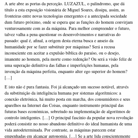
A arte abre as portas da perceção. LUZAZUL, o palíndromo, que dá
título a esta exposição visionária de Miguel Soares, dissipa, assim, as
fronteiras entre novas tecnologias emergentes e a antecipada sociedade
dum futuro próximo, onde se espera que as funções do homem convirjam
venturosamente com as da máquina. Para melhor compreender o futuro,
talvez valha a pena questionar os desenvolvimentos e narrativas do
passado: qual é, afinal, a origem desta eterna busca e anseio da
humanidade por se fazer substituir por máquinas? Será a recusa
inconsciente em aceitar a expulsão bíblica do paraíso, ou o desejo,
imanente ao homem, pela morte como redenção? Ou será a visão feliz de
uma superação definitiva das falhas e imperfeições humanas, pela
invenção da máquina perfeita, enquanto alter ego superior do homem?
[…]
E isto não é pura fantasia. Foi já alcançado um sucesso notável, através
da substituição da inteligência humana por sistemas algorítmicos: a
conexão eletrónica, há muito posta em marcha, dos consumidores e seus
aparelhos na Internet das Coisas, enquanto instrumento principal das
futuras bases económicas, sobretudo na implementação de algoritmos de
controlo inteligentes. […] O principal fascínio da popular nova revolução
poderá consistir no nosso abandono definitivo do ideal humanista de uma
vida autodeterminada. Por contraste, as máquinas parecem estar
empenhadas em alcançar autonomia. […] Se a arte lida conscientemente