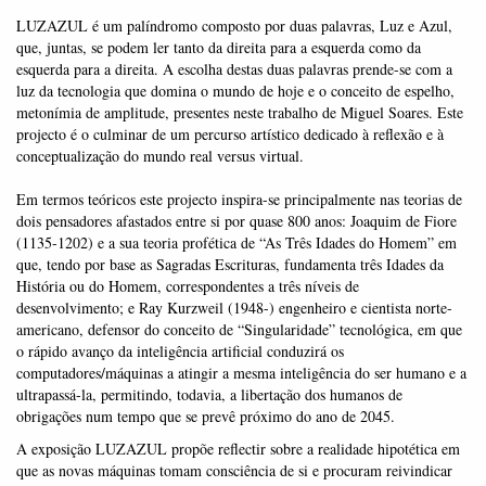
LUZAZUL é um palíndromo composto por duas palavras, Luz e Azul,
que, juntas, se podem ler tanto da direita para a esquerda como da
esquerda para a direita. A escolha destas duas palavras prende-se com a
luz da tecnologia que domina o mundo de hoje e o conceito de espelho,
metonímia de amplitude, presentes neste trabalho de Miguel Soares. Este
projecto é o culminar de um percurso artístico dedicado à reflexão e à
conceptualização do mundo real versus virtual.
Em termos teóricos este projecto inspira-se principalmente nas teorias de
dois pensadores afastados entre si por quase 800 anos: Joaquim de Fiore
(1135-1202) e a sua teoria profética de “As Três Idades do Homem” em
que, tendo por base as Sagradas Escrituras, fundamenta três Idades da
História ou do Homem, correspondentes a três níveis de
desenvolvimento; e Ray Kurzweil (1948-) engenheiro e cientista norte-
americano, defensor do conceito de “Singularidade” tecnológica, em que
o rápido avanço da inteligência artificial conduzirá os
computadores/máquinas a atingir a mesma inteligência do ser humano e a
ultrapassá-la, permitindo, todavia, a libertação dos humanos de
obrigações num tempo que se prevê próximo do ano de 2045.
A exposição LUZAZUL propõe reflectir sobre a realidade hipotética em
que as novas máquinas tomam consciência de si e procuram reivindicar