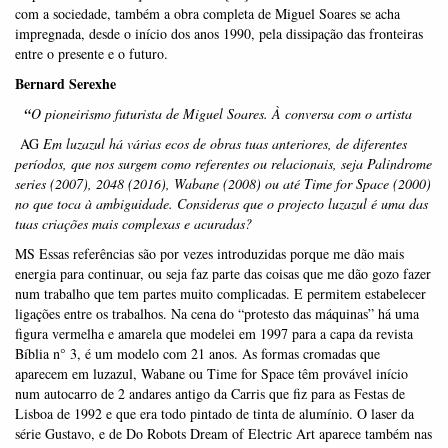
com a sociedade, também a obra completa de Miguel Soares se acha
impregnada, desde o início dos anos 1990, pela dissipação das fronteiras
entre o presente e o futuro.
Bernard Serexhe
“
O pioneirismo futurista de Miguel Soares. À conversa com o artista
AG
Em luzazul h
á vá
rias ecos de obras tuas anteriores, de diferentes
perí
odos, que nos surgem como referentes ou relacionais, seja Palindrome
series (2007), 2048 (2016), Wabane (2008) ou
at
é
Time for Space (2000)
no que toca
à
ambiguidade. Consideras
que o projecto luzazul
é
uma das
tuas criações mais complexas
e acuradas?
MS Essas referências são por vezes introduzidas porque me dão mais
energia para continuar, ou seja faz parte das coisas que me dão gozo fazer
num trabalho que tem partes muito complicadas. E permitem estabelecer
ligações entre os trabalhos. Na cena do “protesto das máquinas” há uma
figura vermelha e amarela que modelei em 1997 para a capa da revista
Bíblia n° 3, é um modelo com 21 anos. As formas cromadas que
aparecem em luzazul, Wabane ou Time for Space têm provável início
num autocarro de 2 andares antigo da Carris que fiz para as Festas de
Lisboa de 1992 e que era todo pintado de tinta de alumínio. O laser da
série Gustavo, e de Do Robots Dream of Electric Art aparece também nas