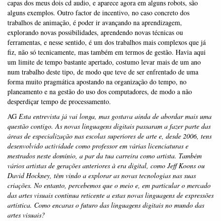
capas dos meus dois cd audio, e aparece agora em alguns robots, são
alguns exemplos. Outro factor de incentivo, no caso concreto dos
trabalhos de animação, é poder ir avançando na aprendizagem,
explorando novas possibilidades, aprendendo novas técnicas ou
ferramentas, e nesse sentido, é um dos trabalhos mais complexos que já
fiz, não só tecnicamente, mas também em termos de gestão. Havia aqui
um limite de tempo bastante apertado, costumo levar mais de um ano
num trabalho deste tipo, de modo que teve de ser enfrentado de uma
forma muito pragmática apostando na organização do tempo, no
planeamento e na gestão do uso dos computadores, de modo a não
desperdiçar tempo de processamento.
AG
Esta entrevista j
á
vai longa, mas gostava ainda de abordar mais
uma
questão contigo. As novas linguagens digitais passaram a fazer
parte das
á
reas de especialização nas escolas superiores de arte
e, desde 2006, tens
desenvolvido actividade como professor em v
á
rias
licenciaturas e
mestrados neste dom
í
nio, a par da tua carreira
como artista. Tamb
é
m
vá
rios artistas de gerações anteriores
à
era
digital, como Jeff Koons ou
David Hockney, t
ê
m vindo a explorar as
novas tecnologias nas suas
criações. No entanto, percebemos que o
meio e, em particular o mercado
das artes visuais continua reticente
a estas novas linguagens de expressõ
es
art
í
stica. Como encaras o
futuro das linguagens digitais no mundo das
artes visuais?