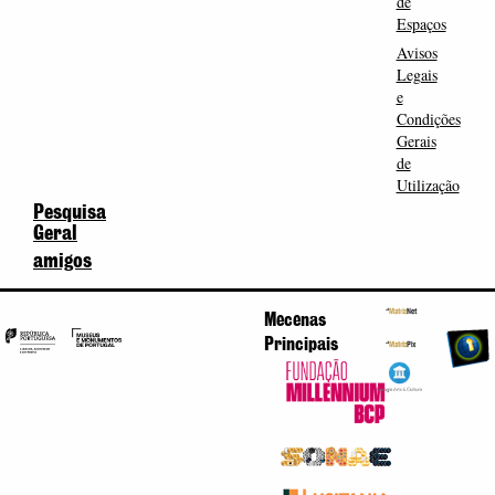
de
Espaços
Avisos
Legais
e
Condições
Gerais
de
Utilização
Pesquisa
Geral
amigos
Mecenas
Principais