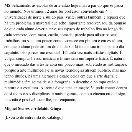
MS Felizmente, as escolas de arte estão hoje mais a par do que se passa
no mundo. Nos últimos 12 anos fui professor convidado em 4
universidades de norte a sul do país, visitei outras também, e reparei que
há um problema transversal que acho importante resolver, sou da opinião
de que cada aluno deveria ter o seu espaço de trabalho fixo ao longo de
cada semestre, com mesa, cacifo, tomada, parede para afixar os seus
trabalhos, ou seja, um pouco como acontece em pintura e em escultura,
em que o aluno pode ao fim do dia deixar lá toda a sua tralha para o dia
seguinte. Isto parece-me essencial. Há cada vez mais artistas digitais. É
vulgar comprar livros, músicas e filmes sem um suporte físico. É natural
que o mercado das artes se abra um pouco mais, sobretudo as instituições,
porque a arte multimédia e as novas tecnologias atraem público, mas não
tenho ilusões, há uma hierarquia estabelecida em que a arte digital e
multimédia têm acima de si a fotografia, o desenho e no topo estão a
pintura e a escultura. A ironia é que uma animação 3d pode conter dentro
de si todas essas disciplinas, e mais algumas, como o cinema ou o design,
mas não é possível tocar-lhe, por enquanto.
Miguel Soares e Adelaide Ginga
[Excerto de entrevista do catálogo]