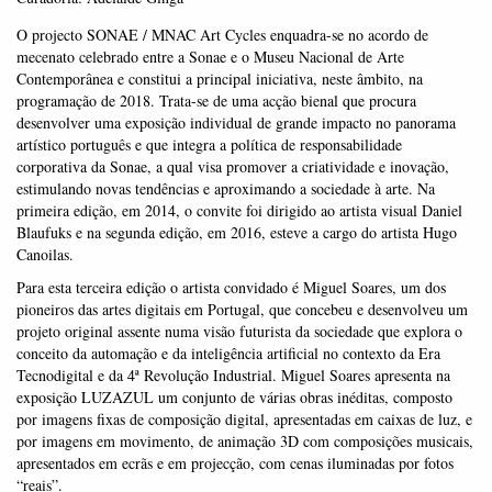
O projecto SONAE / MNAC Art Cycles enquadra-se no acordo de
mecenato celebrado entre a Sonae e o Museu Nacional de Arte
Contemporânea e constitui a principal iniciativa, neste âmbito, na
programação de 2018. Trata-se de uma acção bienal que procura
desenvolver uma exposição individual de grande impacto no panorama
artístico português e que integra a política de responsabilidade
corporativa da Sonae, a qual visa promover a criatividade e inovação,
estimulando novas tendências e aproximando a sociedade à arte. Na
primeira edição, em 2014, o convite foi dirigido ao artista visual Daniel
Blaufuks e na segunda edição, em 2016, esteve a cargo do artista Hugo
Canoilas.
Para esta terceira edição o artista convidado é Miguel Soares, um dos
pioneiros das artes digitais em Portugal, que concebeu e desenvolveu um
projeto original assente numa visão futurista da sociedade que explora o
conceito da automação e da inteligência artificial no contexto da Era
Tecnodigital e da 4ª Revolução Industrial. Miguel Soares apresenta na
exposição LUZAZUL um conjunto de várias obras inéditas, composto
por imagens fixas de composição digital, apresentadas em caixas de luz, e
por imagens em movimento, de animação 3D com composições musicais,
apresentados em ecrãs e em projecção, com cenas iluminadas por fotos
“reais”.