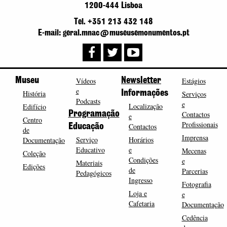
1200-444 Lisboa
Tel. +351 213 432 148
E-mail: geral.mnac@museusemonumentos.pt
Museu
Vídeos
Newsletter
Estágios
e
História
Informações
Serviços
Podcasts
e
Localização
Edifício
Programação
Contactos
e
Centro
Profissionais
Contactos
Educação
de
Imprensa
Serviço
Horários
Documentação
Educativo
e
Mecenas
Coleção
Condições
e
Materiais
Edições
de
Parcerias
Pedagógicos
Ingresso
Fotografia
Loja e
e
Cafetaria
Documentação
Cedência