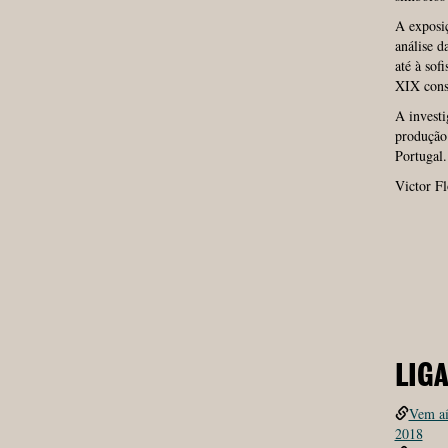
A exposiç
análise d
até à sof
XIX const
A invest
produção 
Portugal.
Victor Fl
LIG
Vem aí
2018