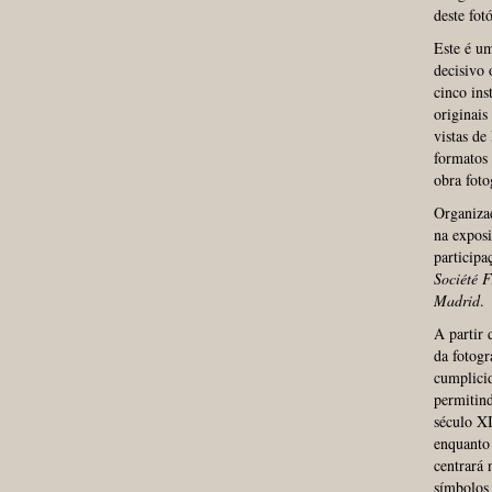
deste fot
Este é um
decisivo 
cinco ins
originais
vistas de
formatos 
obra foto
Organizad
na expos
participa
Société 
Madrid
.
A partir 
da fotogr
cumplicid
permitind
século XI
enquanto 
centrará 
símbolos 