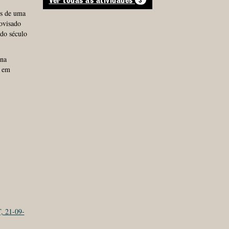
3
Ver todas as atividades
és de uma
rovisado
 do século
na
a em
, 21-09-