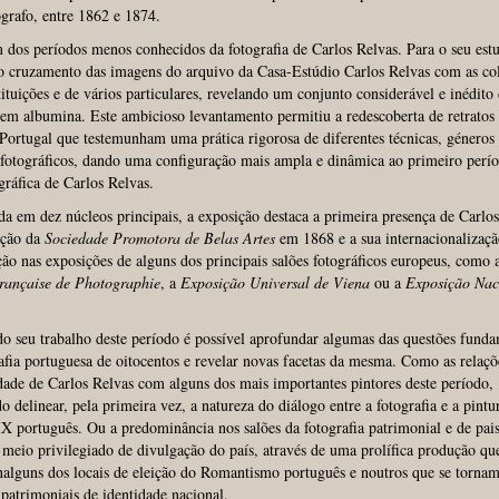
ógrafo, entre 1862 e 1874.
 dos períodos menos conhecidos da fotografia de Carlos Relvas. Para o seu estu
o cruzamento das imagens do arquivo da Casa-Estúdio Carlos Relvas com as co
tituições e de vários particulares, revelando um conjunto considerável e inédito
 em albumina. Este ambicioso levantamento permitiu a redescoberta de retratos 
 Portugal que testemunham uma prática rigorosa de diferentes técnicas, géneros 
fotográficos, dando uma configuração mais ampla e dinâmica ao primeiro perí
gráfica de Carlos Relvas.
a em dez núcleos principais, a exposição destaca a primeira presença de Carlo
ição da
Sociedade Promotora de Belas Artes
em 1868 e a sua internacionalizaç
ção nas exposições de alguns dos principais salões fotográficos europeus, como 
Française de Photographie
, a
Exposição Universal de Viena
ou a
Exposição Nac
do seu trabalho deste período é possível aprofundar algumas das questões funda
afia portuguesa de oitocentos e revelar novas facetas da mesma. Como as relaçõ
ade de Carlos Relvas com alguns dos mais importantes pintores deste período,
o delinear, pela primeira vez, a natureza do diálogo entre a fotografia e a pintu
X português. Ou a predominância nos salões da fotografia patrimonial e de pa
meio privilegiado de divulgação do país, através de uma prolífica produção qu
nalguns dos locais de eleição do Romantismo português e noutros que se torna
patrimoniais de identidade nacional.