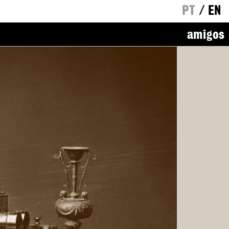
PT
/
EN
amigos