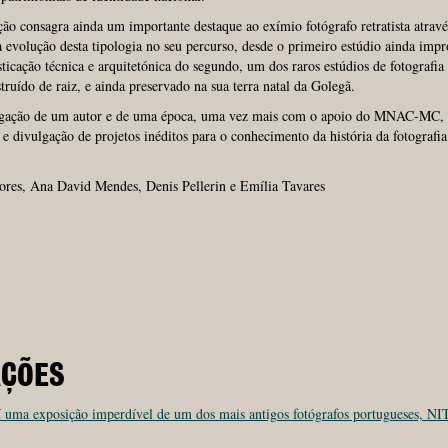
ão consagra ainda um importante destaque ao exímio fotógrafo retratista atrav
a evolução desta tipologia no seu percurso, desde o primeiro estúdio ainda imp
isticação técnica e arquitetónica do segundo, um dos raros estúdios de fotografia
ruído de raiz, e ainda preservado na sua terra natal da Golegã.
igação de um autor e de uma época, uma vez mais com o apoio do MNAC-MC, 
e divulgação de projetos inéditos para o conhecimento da história da fotografi
ores, Ana David Mendes, Denis Pellerin e Emília Tavares
AÇÕES
 uma exposição imperdível de um dos mais antigos fotógrafos portugueses, NIT