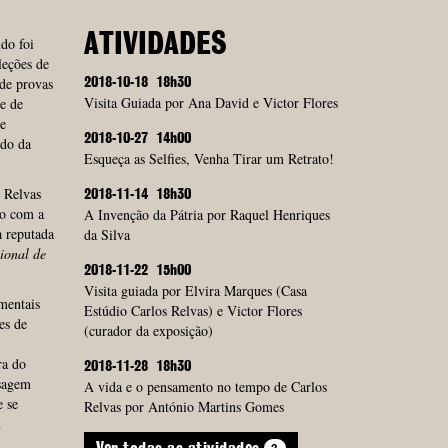
ATIVIDADES
do foi
leções de
 de provas
2018-10-18
18h30
Visita Guiada por Ana David e Victor Flores
e de
e
2018-10-27
14h00
odo da
Esqueça as Selfies, Venha Tirar um Retrato!
s Relvas
2018-11-14
18h30
ão com a
A Invenção da Pátria por Raquel Henriques
a reputada
da Silva
ional
de
2018-11-22
15h00
Visita guiada por Elvira Marques (Casa
mentais
Estúdio Carlos Relvas) e Victor Flores
es de
(curador da exposição)
ra do
2018-11-28
18h30
isagem
A vida e o pensamento no tempo de Carlos
e se
Relvas por António Martins Gomes
m