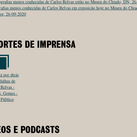
ografias menos conhecidas de Carlos Relvas estão no Museu do Chiado, DN, 2
afias menos conhecidas de Carlos Relvas em exposição hoje no Museu do Chia
or, 26-09-2020
ORTES DE IMPRENSA
á por dtrás
dalhas de
 Relvas -
B. Gomes -
 Público
EOS E PODCASTS