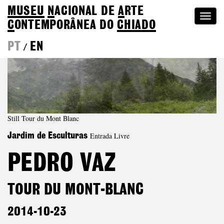
MUSEU
N
ACIONAL
DE
A
RTE
Togg
C
ONTEMPORÂNEA DO
CHIADO
navi
PT
EN
/
Still Tour du Mont Blanc
Entrada Livre
Jardim de Esculturas
PEDRO VAZ
TOUR DU MONT-BLANC
2014-10-23