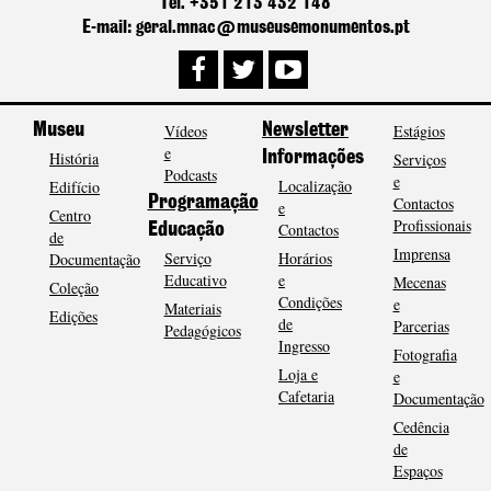
Tel. +351 213 432 148
E-mail: geral.mnac@museusemonumentos.pt
Museu
Vídeos
Newsletter
Estágios
e
História
Informações
Serviços
Podcasts
e
Localização
Edifício
Programação
Contactos
e
Centro
Profissionais
Contactos
Educação
de
Imprensa
Serviço
Horários
Documentação
Educativo
e
Mecenas
Coleção
Condições
e
Materiais
Edições
de
Parcerias
Pedagógicos
Ingresso
Fotografia
Loja e
e
Cafetaria
Documentação
Cedência
de
Espaços