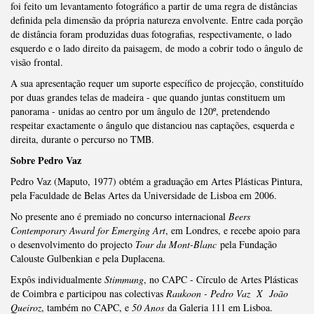
foi feito um levantamento fotográfico a partir de uma regra de distâncias
definida pela dimensão da própria natureza envolvente. Entre cada porção
de distância foram produzidas duas fotografias, respectivamente, o lado
esquerdo e o lado direito da paisagem, de modo a cobrir todo o ângulo de
visão frontal.
A sua apresentação requer um suporte específico de projecção, constituído
por duas grandes telas de madeira - que quando juntas constituem um
panorama - unidas ao centro por um ângulo de 120º, pretendendo
respeitar exactamente o ângulo que distanciou nas captações, esquerda e
direita, durante o percurso no TMB.
Sobre Pedro Vaz
Pedro Vaz (Maputo, 1977) obtém a graduação em Artes Plásticas Pintura,
pela Faculdade de Belas Artes da Universidade de Lisboa em 2006.
No presente ano é premiado no concurso internacional
Beers
Contemporary Award for Emerging Art
, em Londres, e recebe apoio para
o desenvolvimento do projecto
Tour du Mont-Blanc
pela Fundação
Calouste Gulbenkian e pela Duplacena.
Expôs individualmente
Stimmung
, no CAPC - Círculo de Artes Plásticas
de Coimbra e participou nas colectivas
Raukoon - Pedro Vaz X João
Queiroz
, também no CAPC, e
50 Anos
da Galeria 111 em Lisboa.