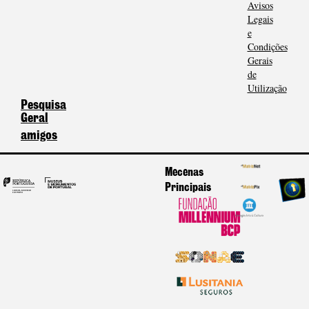
Avisos
Legais
e
Condições
Gerais
de
Utilização
Pesquisa
Geral
amigos
Mecenas
Principais