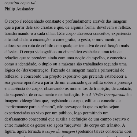
constitui como tal
.
Philip Auslander
O corpo é redesenhado constante e profundamente através das imagens
que a partir dele são criadas e que, de alguma forma, devolvem o reflexo,
transformando-o a cada olhar. Este corpo atravessa conceitos, experiencia
a teatralidade, a encenação, a coreografia, o gesto, o movimento, e
coloca-se em rota de colisão com qualquer tentativa de codificação mais
clássica. O corpo videográfico ou cinemático estabelece uma teia de
relações que se prendem ainda com uma noção de espelho, e conceitos
como a identidade, o duplo ou a máscara são trabalhados segundo uma
lógica de (des)construção. Fazendo da imagem matéria primordial de
reflexão, é concebido um projeto expositivo que pretende estabelecer a
sua génese operativa a partir de um enunciado que reflita sobre a presença
e a ausência do corpo, observando os momentos de transição, de contacto,
de suspensão, de cruzamento e de hesitação. Em
A Visão Incorporada
é a
imagem videográfica que, registando o corpo, edifica o conceito de
“performance para a câmara”, não pressupondo que as ações sejam
experienciadas ao vivo por um público, logo permitindo um
desfasamento conceptual que auxilia a definição de um campo esquivo e
entre mundos: os gestos são agora “arquivos” do corpo em trânsito. A
figura, agora tornada o
corpo da imagem
(podemos talvez considerar dois