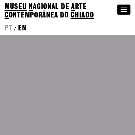
MUSEU
N
ACIONAL
DE
A
RTE
Togg
C
ONTEMPORÂNEA DO
CHIADO
navi
PT
EN
/