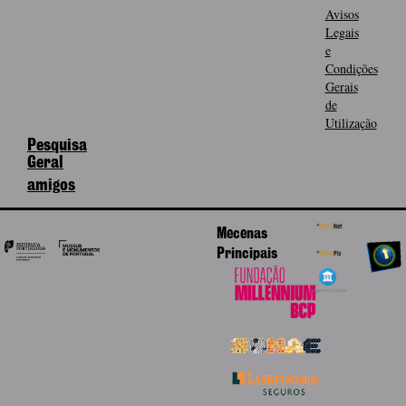
Avisos
Legais
e
Condições
Gerais
de
Utilização
Pesquisa
Geral
amigos
Mecenas
Principais