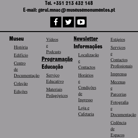
Tel. +351 213 432 148
E-mail: geral.mnac@museusemonumentos.pt
Museu
Vídeos
Newsletter
Estágios
e
História
Informações
Serviços
Podcasts
e
Localização
Edifício
Programação
Contactos
e
Centro
Profissionais
Contactos
Educação
de
Imprensa
Serviço
Horários
Documentação
Educativo
e
Mecenas
Coleção
Condições
e
Materiais
Edições
de
Parcerias
Pedagógicos
Ingresso
Fotografia
Loja e
e
Cafetaria
Documentação
Cedência
de
Espaços