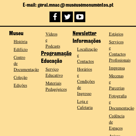
E-mail: geral.mnac@museusemonumentos.pt
Museu
Vídeos
Newsletter
Estágios
e
História
Informações
Serviços
Podcasts
e
Localização
Edifício
Programação
Contactos
e
Centro
Profissionais
Contactos
Educação
de
Imprensa
Serviço
Horários
Documentação
Educativo
e
Mecenas
Coleção
Condições
e
Materiais
Edições
de
Parcerias
Pedagógicos
Ingresso
Fotografia
Loja e
e
Cafetaria
Documentação
Cedência
de
Espaços
Avisos