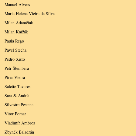
Manuel Alvess
Maria Helena Vieira da Silva
Milan Adamčiak
Milan Knížák
Paula Rego
Pavel Štecha
Pedro Xisto
Petr Štembera
Pires Vieira
Salette Tavares
Sara & André
Silvestre Pestana
Vitor Pomar
Vladimír Ambroz
Zbyněk Baladrán