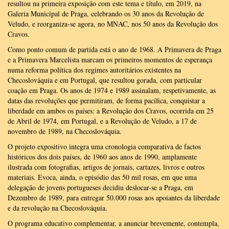
resultou na primeira exposição com este tema e título, em 2019, na
Galeria Municipal de Praga, celebrando os 30 anos da Revolução de
Veludo, e reorganiza-se agora, no MNAC, nos 50 anos da Revolução dos
Cravos.
Como ponto comum de partida está o ano de 1968. A Primavera de Praga
e a Primavera Marcelista marcam os primeiros momentos de esperança
numa reforma política dos regimes autoritários existentes na
Checoslováquia e em Portugal, que resultou gorada, com particular
coação em Praga. Os anos de 1974 e 1989 assinalam, respetivamente, as
datas das revoluções que permitiram, de forma pacífica, conquistar a
liberdade em ambos os países: a Revolução dos Cravos, ocorrida em 25
de Abril de 1974, em Portugal, e a Revolução de Veludo, a 17 de
novembro de 1989, na Checoslováquia.
O projeto expositivo integra uma cronologia comparativa de factos
históricos dos dois países, de 1960 aos anos de 1990, amplamente
ilustrada com fotografias, artigos de jornais, cartazes, livros e outros
materiais. Evoca, ainda, o episódio das 50 mil rosas, em que uma
delegação de jovens portugueses decidiu deslocar-se a Praga, em
Dezembro de 1989, para entregar 50.000 rosas aos apoiantes da liberdade
e da revolução na Checoslováquia.
O programa educativo complementar, a anunciar brevemente, contempla,