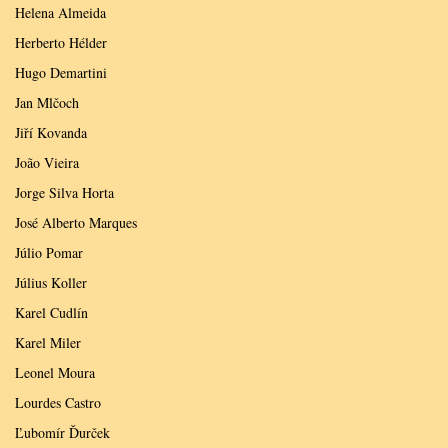
Helena Almeida
Herberto Hélder
Hugo Demartini
Jan Mlčoch
Jiří Kovanda
João Vieira
Jorge Silva Horta
José Alberto Marques
Júlio Pomar
Július Koller
Karel Cudlín
Karel Miler
Leonel Moura
Lourdes Castro
Ľubomír Ďurček