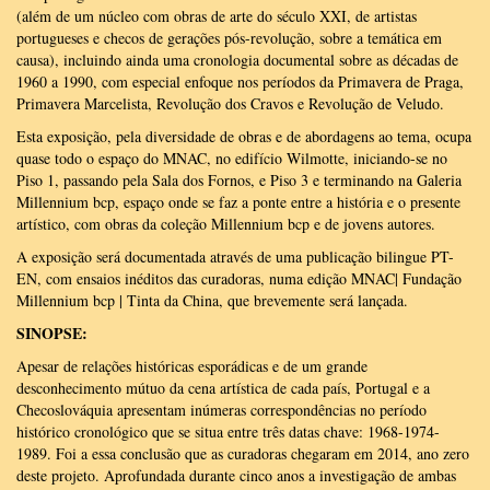
(além de um núcleo com obras de arte do século XXI, de artistas
portugueses e checos de gerações pós-revolução, sobre a temática em
causa), incluindo ainda uma cronologia documental sobre as décadas de
1960 a 1990, com especial enfoque nos períodos da Primavera de Praga,
Primavera Marcelista, Revolução dos Cravos e Revolução de Veludo.
Esta exposição, pela diversidade de obras e de abordagens ao tema, ocupa
quase todo o espaço do MNAC, no edifício Wilmotte, iniciando-se no
Piso 1, passando pela Sala dos Fornos, e Piso 3 e terminando na Galeria
Millennium bcp, espaço onde se faz a ponte entre a história e o presente
artístico, com obras da coleção Millennium bcp e de jovens autores.
A exposição será documentada através de uma publicação bilingue PT-
EN, com ensaios inéditos das curadoras, numa edição MNAC| Fundação
Millennium bcp | Tinta da China, que brevemente será lançada.
SINOPSE:
Apesar de relações históricas esporádicas e de um grande
desconhecimento mútuo da cena artística de cada país, Portugal e a
Checoslováquia apresentam inúmeras correspondências no período
histórico cronológico que se situa entre três datas chave: 1968-1974-
1989. Foi a essa conclusão que as curadoras chegaram em 2014, ano zero
deste projeto. Aprofundada durante cinco anos a investigação de ambas