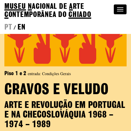
MUSEU
N
ACIONAL
DE
A
RTE
Togg
C
ONTEMPORÂNEA DO
CHIADO
navi
PT
EN
/
entrada: Condições Gerais
Piso 1 e 2
CRAVOS E VELUDO
ARTE E REVOLUÇÃO EM PORTUGAL
E NA CHECOSLOVÁQUIA 1968 –
1974 – 1989