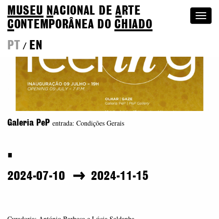
MUSEU
N
ACIONAL
DE
A
RTE
Togg
C
ONTEMPORÂNEA DO
CHIADO
navi
PT
EN
/
entrada: Condições Gerais
Galeria PeP
.
2024-07-10
2024-11-15
Curadoria: António Barbosa e Lúcia Saldanha