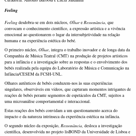
Feeling
Feeling
desdobra‐se em dois núcleos,
Olhar
e
Ressonância
, que
convocam o conhecimento científico, a expressão artística e a vivência
emocional ao questionarem o lugar da intersubjetividade na relação
humana e na experiência estética do bebé.
O primeiro núcleo,
Olhar
, integra o trabalho inovador e de longa data da
Companhia de Música Teatral (CMT) na produção de projetos artísticos
para a infância e a investigação sobre as respostas e o envolvimento dos
bebés realizada pela equipa do Laboratório de Música e Comunicação na
Infância/CESEM da FCSH‐UNL.
Olhares autênticos de bebés conduzem‐nos às suas experiências
singulares, observáveis em vídeos, que capturam momentos intrigantes de
reações de bebés perante segmentos de espetáculos da CMT, sujeitos a
uma microanálise comportamental e interaccional.
Estas reações dos bebés convidam a um questionamento acerca do
impacto e da natureza intrínseca da experiência estética na infância.
O segundo núcleo da exposição,
Ressonância,
desloca a investigação
científica, desenvolvida no projeto lisBOND da Universidade de Lisboa e