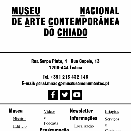
Rua Serpa Pinto, 4 | Rua Capelo, 13
1200-444 Lisboa
Tel. +351 213 432 148
E-mail: geral.mnac@museusemonumentos.pt
Museu
Vídeos
Newsletter
Estágios
e
História
Informações
Serviços
Podcasts
e
Localização
Edifício
Programação
Contactos