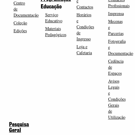
e
Centro
Profissionais
Contactos
Educação
de
Imprensa
Serviço
Horários
Documentação
Educativo
e
Mecenas
Coleção
Condições
e
Materiais
Edições
de
Parcerias
Pedagógicos
Ingresso
Fotografia
Loja e
e
Cafetaria
Documentação
Cedência
de
Espaços
Avisos
Legais
e
Condições
Gerais
de
Utilização
Pesquisa
Geral