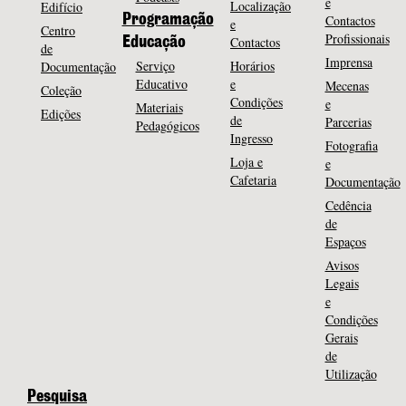
e
Localização
Edifício
Programação
Contactos
e
Centro
Profissionais
Contactos
Educação
de
Imprensa
Serviço
Horários
Documentação
Educativo
e
Mecenas
Coleção
Condições
e
Materiais
Edições
de
Parcerias
Pedagógicos
Ingresso
Fotografia
Loja e
e
Cafetaria
Documentação
Cedência
de
Espaços
Avisos
Legais
e
Condições
Gerais
de
Utilização
Pesquisa