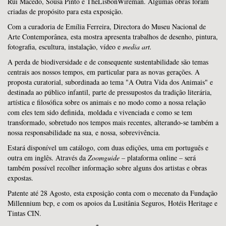
Rui Macedo, Sousa Pinto e TheLisbonWireman. Algumas obras foram
criadas de propósito para esta exposição.
Com a curadoria de Emília Ferreira, Directora do Museu Nacional de
Arte Contemporânea, esta mostra apresenta trabalhos de desenho, pintura,
fotografia, escultura, instalação, vídeo e
media art.
A perda de biodiversidade e de consequente sustentabilidade são temas
centrais aos nossos tempos, em particular para as novas gerações. A
proposta curatorial, subordinada ao tema "A Outra Vida dos Animais" e
destinada ao público infantil, parte de pressupostos da tradição literária,
artística e filosófica sobre os animais e no modo como a nossa relação
com eles tem sido definida, moldada e vivenciada e como se tem
transformado, sobretudo nos tempos mais recentes, alterando-se também a
nossa responsabilidade na sua, e nossa, sobrevivência.
Estará disponível um catálogo, com duas edições, uma em português e
outra em inglês. Através da
Zoomguide
– plataforma online – será
também possível recolher informação sobre alguns dos artistas e obras
expostas.
Patente até 28 Agosto, esta exposição conta com o mecenato da Fundação
Millennium bcp, e com os apoios da Lusitânia Seguros, Hotéis Heritage e
Tintas CIN.