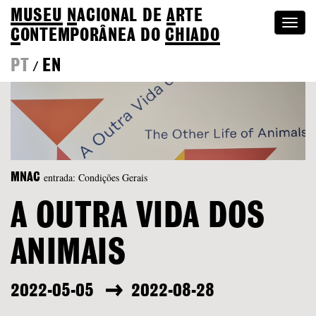
MUSEU
N
ACIONAL
DE
A
RTE
Togg
C
ONTEMPORÂNEA DO
CHIADO
navi
PT
EN
/
entrada: Condições Gerais
MNAC
A OUTRA VIDA DOS
ANIMAIS
2022-05-05
2022-08-28