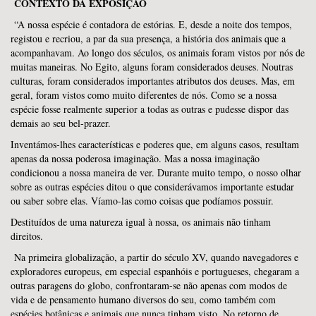
CONTEXTO DA EXPOSIÇÃO
“A nossa espécie é contadora de estórias. E, desde a noite dos tempos,
registou e recriou, a par da sua presença, a história dos animais que a
acompanhavam. Ao longo dos séculos, os animais foram vistos por nós de
muitas maneiras. No Egito, alguns foram considerados deuses. Noutras
culturas, foram considerados importantes atributos dos deuses. Mas, em
geral, foram vistos como muito diferentes de nós. Como se a nossa
espécie fosse realmente superior a todas as outras e pudesse dispor das
demais ao seu bel-prazer.
Inventámos-lhes características e poderes que, em alguns casos, resultam
apenas da nossa poderosa imaginação. Mas a nossa imaginação
condicionou a nossa maneira de ver. Durante muito tempo, o nosso olhar
sobre as outras espécies ditou o que considerávamos importante estudar
ou saber sobre elas. Víamo-las como coisas que podíamos possuir.
Destituídos de uma natureza igual à nossa, os animais não tinham
direitos.
Na primeira globalização, a partir do século XV, quando navegadores e
exploradores europeus, em especial espanhóis e portugueses, chegaram a
outras paragens do globo, confrontaram-se não apenas com modos de
vida e de pensamento humano diversos do seu, como também com
espécies botânicas e animais que nunca tinham visto. No retorno de