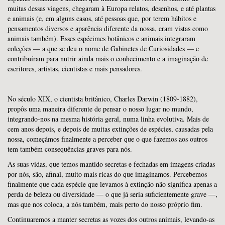
muitas dessas viagens, chegaram à Europa relatos, desenhos, e até plantas
e animais (e, em alguns casos, até pessoas que, por terem hábitos e
pensamentos diversos e aparência diferente da nossa, eram vistas como
animais também). Esses espécimes botânicos e animais integraram
coleções — a que se deu o nome de Gabinetes de Curiosidades — e
contribuíram para nutrir ainda mais o conhecimento e a imaginação de
escritores, artistas, cientistas e mais pensadores.
No século XIX, o cientista britânico, Charles Darwin (1809-1882),
propôs uma maneira diferente de pensar o nosso lugar no mundo,
integrando-nos na mesma história geral, numa linha evolutiva. Mais de
cem anos depois, e depois de muitas extinções de espécies, causadas pela
nossa, começámos finalmente a perceber que o que fazemos aos outros
tem também consequências graves para nós.
As suas vidas, que temos mantido secretas e fechadas em imagens criadas
por nós, são, afinal, muito mais ricas do que imaginamos. Percebemos
finalmente que cada espécie que levamos à extinção não significa apenas a
perda de beleza ou diversidade — o que já seria suficientemente grave —,
mas que nos coloca, a nós também, mais perto do nosso próprio fim.
Continuaremos a manter secretas as vozes dos outros animais, levando-as