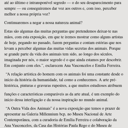
até ao último e intransponível segredo — o do seu desaparecimento para
sempre — ou conseguiremos dar voz aos outros e, com isso, perceber
melhor a nossa própria voz?
Continuaremos a negar a nossa natureza animal?
Estas são algumas das muitas perguntas que pretendemos deixar-te nas
mãos, com esta exposição, em que te iremos mostrar como alguns artistas
de hoje, pegando no passado, fazem perguntas e contam estórias que nos
levam a perceber algumas das muitas vidas secretas dos animais. Porque
se grande parte da vida dos animais tem sido, ao longo dos séculos,
imaginada por nós, o maior segredo é o que ainda estamos por descobrir.
Em conjunto com eles.”, esclarecem Ana Vasconcelos e Emília Ferreira.
“A relação artística do homem com os animais foi uma constante desde o
início da história da humanidade, tal como a conhecemos. A arte pré-
histórica, pinturas e gravuras rupestres, a que muitos estudiosos atribuem
funções e características comparáveis as da arte atual, é um exemplo do
início dessa interligação e da nossa inspiração no mundo animal.
“A Outra Vida dos Animais” é a nova exposição que temos o prazer de
apresentar na Galeria Millennium bcp, no Museu Nacional de Arte
Contemporânea, com a curadoria de Emília Ferreira e colaboração da
Ana Vasconcelos, da Casa das Histórias Paula Rego e do Museu de