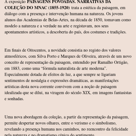
PAISAGENS POVOADAS. NARRATIVAS DA
A exposição
COLEÇÃO DO MNAC (1855-1920)
trata a estética da paisagem, em
diálogo com a presença e intervenção humana na natureza. Os jovens
alunos das Academias de Belas-Artes, na década de 1850, tomavam como
modelo a natureza e a verdade na arte e registavam, nos seus
apontamentos artísticos, a descoberta do país, dos costumes e tradições.
Em finais de Oitocentos, a novidade consistia no registo dos valores
atmosféricos, com Silva Porto e Marques de Oliveira, através de um novo
conceito de representação da paisagem, entendido por Ramalho Ortigão,
em 1883, como uma “fórmula naturalista de arte moderna”.
Especialmente dotada de efeitos de luz, a que sempre se ligariam
sentimentos de nostalgia e expressões dramáticas, as manifestações
artísticas desta nova corrente convivem com a noção de paisagem
idealizada que se dilui, na viragem do século XIX, em imagens fantasistas
e sonhadas.
Uma nova abordagem da coleção, a partir da representação da paisagem,
permite despertar novos olhares, entre o verismo e o simbolismo,
revelando a presença humana nos caminhos, no reencontro da felicidade
pela natureza e no dramatismo cénico do sentimento.