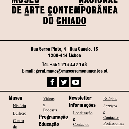
Rua Serpa Pinto, 4 | Rua Capelo, 13
1200-444 Lisboa
Tel. +351 213 432 148
E-mail: geral.mnac@museusemonumentos.pt
Museu
Vídeos
Newsletter
Estágios
e
História
Informações
Serviços
Podcasts
e
Localização
Edifício
Programação
Contactos
e
Centro
Profissionais
Contactos
Educação
de