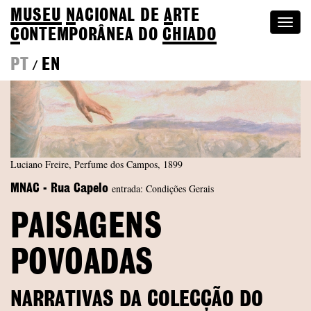
MUSEU
N
ACIONAL
DE
A
RTE
Togg
C
ONTEMPORÂNEA DO
CHIADO
navi
PT
EN
/
Luciano Freire, Perfume dos Campos, 1899
entrada: Condições Gerais
MNAC - Rua Capelo
PAISAGENS
POVOADAS
NARRATIVAS DA COLECÇÃO DO