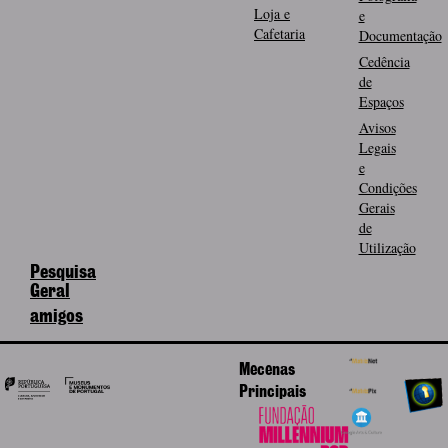
Loja e
e
Cafetaria
Documentação
Cedência
de
Espaços
Avisos
Legais
e
Condições
Gerais
de
Utilização
Pesquisa
Geral
amigos
Mecenas
Principais