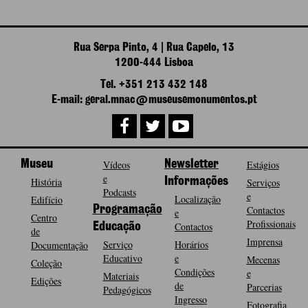
Rua Serpa Pinto, 4 | Rua Capelo, 13
1200-444 Lisboa
Tel. +351 213 432 148
E-mail: geral.mnac@museusemonumentos.pt
Museu
Vídeos
Newsletter
Estágios
e
História
Informações
Serviços
Podcasts
e
Localização
Edifício
Programação
Contactos
e
Centro
Profissionais
Contactos
Educação
de
Imprensa
Serviço
Horários
Documentação
Educativo
e
Mecenas
Coleção
Condições
e
Materiais
Edições
de
Parcerias
Pedagógicos
Ingresso
Fotografia