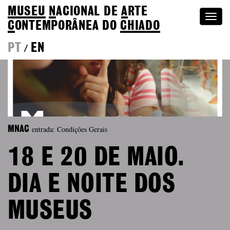
MUSEU
N
ACIONAL
DE
A
RTE
Togg
C
ONTEMPORÂNEA DO
CHIADO
navi
PT
EN
/
entrada: Condições Gerais
MNAC
18 E 20 DE MAIO.
DIA E NOITE DOS
MUSEUS