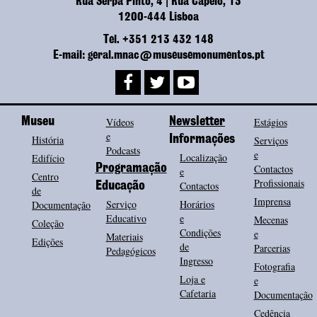
Rua Serpa Pinto, 4 | Rua Capelo, 13
1200-444 Lisboa
Tel. +351 213 432 148
E-mail: geral.mnac@museusemonumentos.pt
Museu
Vídeos
Newsletter
Estágios
e
História
Informações
Serviços
Podcasts
e
Localização
Edifício
Programação
Contactos
e
Centro
Profissionais
Contactos
Educação
de
Imprensa
Serviço
Horários
Documentação
Educativo
e
Mecenas
Coleção
Condições
e
Materiais
Edições
de
Parcerias
Pedagógicos
Ingresso
Fotografia
Loja e
e
Cafetaria
Documentação
Cedência