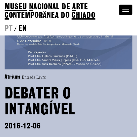
MUSEU
N
ACIONAL
DE
A
RTE
Togg
C
ONTEMPORÂNEA DO
CHIADO
navi
PT
EN
/
Entrada Livre
Atrium
DEBATER O
INTANGÍVEL
2016-12-06